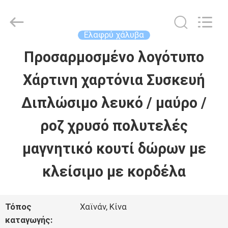
Machinery
Co.,
Ltd..
All
Ελαφρύ χάλυβα
Rights
Reserved.
Προσαρμοσμένο λογότυπο
ΣΠΊΤΙ
Developed
by
Χάρτινη χαρτόνια Συσκευή
ECER
ΠΡΟΪΌΝΤΑ
Διπλώσιμο λευκό / μαύρο /
ροζ χρυσό πολυτελές
ΒΊΝΤΕΟ
μαγνητικό κουτί δώρων με
ΕΜΦΆΝΙΣΗ
κλείσιμο με κορδέλα
VR
Τόπος
Χαϊνάν, Κίνα
καταγωγής: