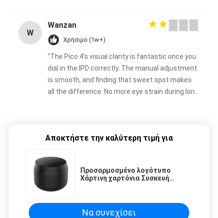
Wanzan
W
Χρήσιμο (1w+)
"The Pico 4's visual clarity is fantastic once you
dial in the IPD correctly. The manual adjustment
is smooth, and finding that sweet spot makes
all the difference. No more eye strain during long
sessions. Highly recommend taking the time to
set it up properly!""The Pico 4's visual clarity is
fantastic once you dial in the IPD correctly. The
Αποκτήστε την καλύτερη τιμή για
manual adjustment is smooth, and finding that
sweet spot makes all the difference. No more
eye strain during long sessions. Highly
Προσαρμοσμένο λογότυπο
recommend taking the time to set it up
Χάρτινη χαρτόνια Συσκευή
properly!""The Pico 4's visual clarity is fantastic
Διπλώσιμο λευκό / μαύρο / ροζ
χρυσό πολυτελές μαγνητικό
once you dial in the IPD correctly. The manual
κουτί δώρων με κλείσιμο με
adjustment is smooth, and finding that sweet
κορδέλα
Να συνεχίσει