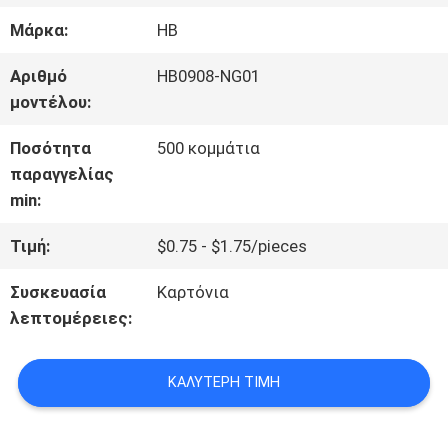
ΣΧΕΤΙΚΆ
Μάρκα:
HB
ΜΕ
Αριθμό
HB0908-NG01
ΕΜΆΣ
μοντέλου:
Ποσότητα
500 κομμάτια
ΕΠΙΣΚΈΨΕΙΣ
παραγγελίας
min:
ΣΤΟ
Τιμή:
$0.75 - $1.75/pieces
ΕΡΓΟΣΤΆΣΙΟ
Συσκευασία
Καρτόνια
λεπτομέρειες:
ΈΛΕΓΧΟΣ
ΠΟΙΌΤΗΤΑΣ
ΚΑΛΎΤΕΡΗ ΤΙΜΉ