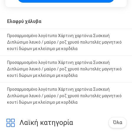
spot makes all the difference. No more eye
strain during long sessions. Highly recommend
taking the time to set it up properly!""The Pico
Ελαφρύ χάλυβα
4's visual clarity is fantastic once you dial in the
IPD correctly. The manual adjustment is
Προσαρμοσμένο λογότυπο Χάρτινη χαρτόνια Συσκευή
smooth, and finding that sweet spot makes all
Διπλώσιμο λευκό / μαύρο / ροζ χρυσό πολυτελές μαγνητικό
the difference. No more eye strain during long
κουτί δώρων με κλείσιμο με κορδέλα
sessions. Highly r
Προσαρμοσμένο λογότυπο Χάρτινη χαρτόνια Συσκευή
Διπλώσιμο λευκό / μαύρο / ροζ χρυσό πολυτελές μαγνητικό
κουτί δώρων με κλείσιμο με κορδέλα
Προσαρμοσμένο λογότυπο Χάρτινη χαρτόνια Συσκευή
Διπλώσιμο λευκό / μαύρο / ροζ χρυσό πολυτελές μαγνητικό
κουτί δώρων με κλείσιμο με κορδέλα
Λαϊκή κατηγορία
Όλα