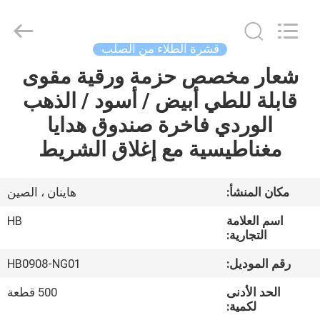
Machinery
Co.,
Ltd..
All
Rights
قشرة الطلاء من الصلب
Reserved.
Developed
by
شعار مخصص حزمة ورقية مقوى
المنزل
ECER
قابلة للطي أبيض / أسود / الذهب
المنتجات
الوردي فاخرة صندوق هدايا
مغناطيسية مع إغلاق الشريط
فيديوهات
مكان المنشأ:
هاينان ، الصين
برنامج
اسم العلامة
HB
VR
التجارية:
رقم الموديل:
HB0908-NG01
حولنا
الحد الأدنى
500 قطعة
لكمية: