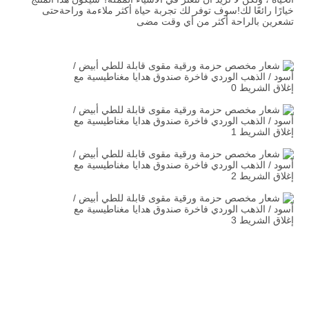
خيارًا رائعًا لك!سوف توفر لك تجربة حياة أكثر ملاءمة وراحةحتى 
تشعرين بالراحة أكثر من أي وقت مضى