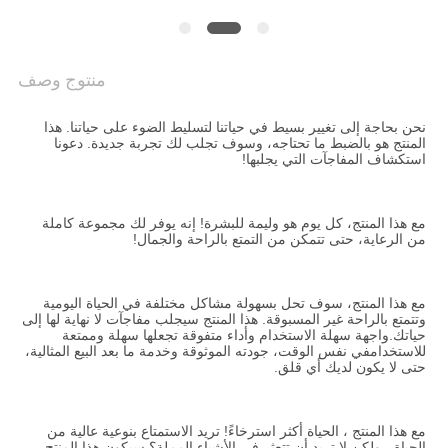
خريطة
منتوج وصف
الموقع
نحن بحاجة إلى تغيير بسيط في حياتنا لتسليط الضوء على حياتنا. هذا 
سياسة
المنتج هو بالضبط ما تحتاجه، وسوف تجلب لك تجربة جديدة. دعونا 
استكشاف المفاجآت التي يجلبها!
الخصوصية
مع هذا المنتج، كل يوم هو وليمة للبشرة! إنه يوفر لك مجموعة كاملة 
من الرعاية، حتى تتمكن من التمتع بالراحة والجمال!
مع هذا المنتج، سوف تحل بسهولة مشاكل مختلفة في الحياة اليومية 
وتتمتع بالراحة غير المسبوقة. هذا المنتج سيجلب مفاجآت لا نهاية لها إلى 
حياتك.واجهة سهلة الاستخدام وأداء متفوقة تجعلها سهلة وممتعة 
للاستخدامفي نفس الوقت، جودته الموثوقة وخدمة ما بعد البيع المثالية، 
حتى لا يكون لديك أي قلق.
مع هذا المنتج ، الحياة أكثر استرخاءً! تريد الاستمتاع بنوعية عالية من 
الحياة ، ولكن لا تريد أن تتعثر في الأشياء المملة؟ سيكون هذا المنتج 