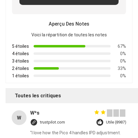
Aperçu Des Notes
Voici la répartition de toutes les notes
5 étoiles
67%
4 étoiles
0%
3 étoiles
0%
2 étoiles
33%
1 étoiles
0%
Toutes les critiques
W*s
W
trustpilot.com
Utile (8987)
"I love how the Pico 4 handles IPD adjustment.