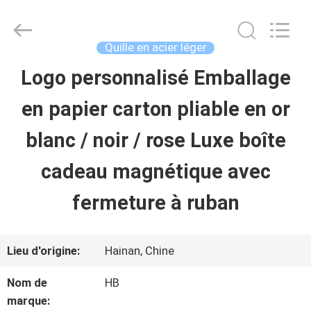
2025
Luox
Machinery
Co.,
Quille en acier léger
Ltd..
All
Logo personnalisé Emballage
À
Rights
Reserved.
Developed
en papier carton pliable en or
LA
by
ECER
blanc / noir / rose Luxe boîte
MAISON
cadeau magnétique avec
PRODUITS
fermeture à ruban
VIDÉOS
Lieu d'origine:
Hainan, Chine
Nom de
HB
LE
marque: