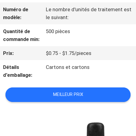
SPECTACLE
Numéro de
Le nombre d'unités de traitement est
modèle:
le suivant:
VR
Quantité de
500 pièces
commande min:
À
Prix:
$0.75 - $1.75/pieces
PROPOS
Détails
Cartons et cartons
DE
d'emballage:
NOUS
MEILLEUR PRIX
VISITE
DE
L'USINE