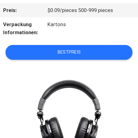
Preis:
$0.09/pieces 500-999 pieces
ÜBER
Verpackung
Kartons
UNS
Informationen:
WERKSBESICHTIGUNG
BESTPREIS
QUALITÄTSKONTROLLE
KONTAKT
MIT
UNS