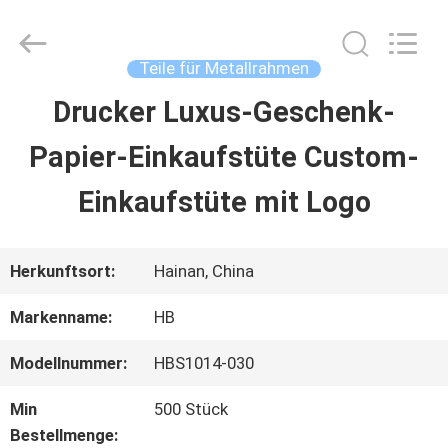
Machinery
Co.,
Ltd..
All
Teile für Metallrahmen
Rights
Reserved.
Drucker Luxus-Geschenk-
ZU
Developed
by
Papier-Einkaufstüte Custom-
HAUSE
ECER
Einkaufstüte mit Logo
PRODUKTE
Herkunftsort:
Hainan, China
VIDEOS
Markenname:
HB
Modellnummer:
HBS1014-030
VR-
Min
500 Stück
SHOW
Bestellmenge: