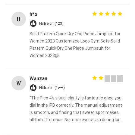
h*o
H
Hilfreich (123)
Solid Pattern Quick Dry One Piece Jumpsuit for
Women 2023 Customized Logo Gym Sets Solid
Pattern Quick Dry One Piece Jumpsuit for
Women 2023@
Wanzan
W
Hilfreich (1w+)
"The Pico 4's visual clarity is fantastic once you
dial in the IPD correctly. The manual adjustment
is smooth, and finding that sweet spot makes
all the difference. No more eye strain during long
sessions. Highly recommend taking the time to
set it up properly!""The Pico 4's visual clarity is