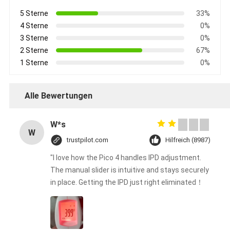
5 Sterne
33%
4 Sterne
0%
3 Sterne
0%
2 Sterne
67%
1 Sterne
0%
Alle Bewertungen
W*s
W
trustpilot.com
Hilfreich (8987)
"I love how the Pico 4 handles IPD adjustment.
The manual slider is intuitive and stays securely
in place. Getting the IPD just right eliminated！