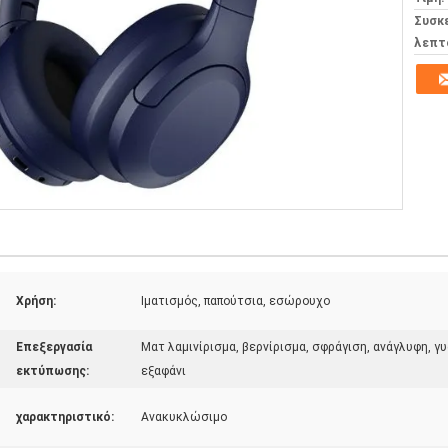
Συσκ
λεπτ
Χρήση:
Ιματισμός, παπούτσια, εσώρουχο
Επεξεργασία
Ματ λαμινίρισμα, βερνίρισμα, σφράγιση, ανάγλυφη, 
εκτύπωσης:
εξαφάνι
χαρακτηριστικό:
Ανακυκλώσιμο