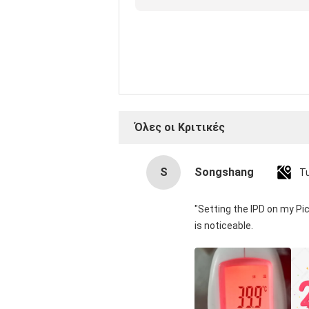
κριτική
Όλες οι Κριτικές
S
Songshang
T
"Setting the IPD on my Pi
is noticeable.