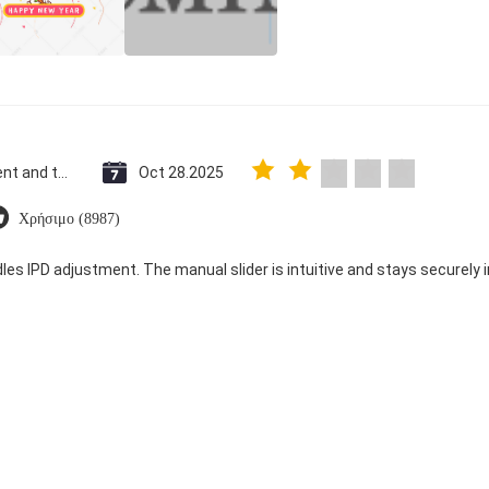
Saint Vincent and the Grenadines
Oct 28.2025
Χρήσιμο (8987)
dles IPD adjustment. The manual slider is intuitive and stays securely in