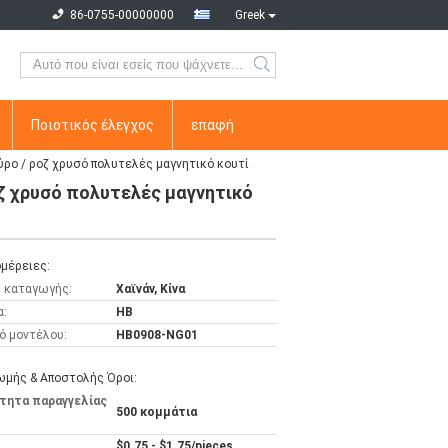
86-0755-00000000
Greek
Ποιοτικός έλεγχος
επαφή
ρο / ροζ χρυσό πολυτελές μαγνητικό κουτί
ζ χρυσό πολυτελές μαγνητικό
μέρειες:
 καταγωγής:
Χαϊνάν, Κίνα
α:
HB
ό μοντέλου:
HB0908-NG01
μής & Αποστολής Όροι:
τητα παραγγελίας
500 κομμάτια
$0.75 - $1.75/pieces