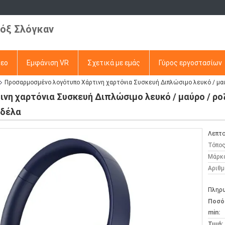
όξ Σλόγκαν
τεο
Εμφάνιση VR
Σχετικά με εμάς
Γύρος εργοστασίων
Προσαρμοσμένο λογότυπο Χάρτινη χαρτόνια Συσκευή Διπλώσιμο λευκό / μαύ
η χαρτόνια Συσκευή Διπλώσιμο λευκό / μαύρο / ρο
ρδέλα
Λεπτο
Τόπος
Μάρκ
Αριθμ
Πληρω
Ποσό
min:
Τιμή: