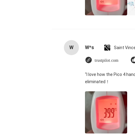
W
W*s
trustpilot.com
"I love how the Pico 4 han
eliminated！