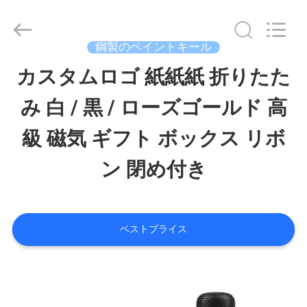
-
2025
Luox
Machinery
鋼製のペイントキール
Co.,
Ltd..
カスタムロゴ 紙紙紙 折りたた
家
All
Rights
み 白 / 黒 / ローズゴールド 高
へ
Reserved.
Developed
by
級 磁気 ギフト ボックス リボ
ECER
製
ン 閉め付き
品
ベストプライス
ビ
デ
オ