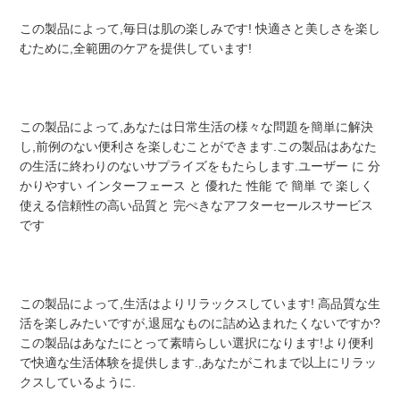
ち
この製品によって,毎日は肌の楽しみです! 快適さと美しさを楽し
に
むために,全範囲のケアを提供しています!
つ
い
この製品によって,あなたは日常生活の様々な問題を簡単に解決
し,前例のない便利さを楽しむことができます.この製品はあなた
て
の生活に終わりのないサプライズをもたらします.ユーザー に 分
かりやすい インターフェース と 優れた 性能 で 簡単 で 楽しく 
使える信頼性の高い品質と 完ぺきなアフターセールスサービス
です
工
場
この製品によって,生活はよりリラックスしています! 高品質な生
ツ
活を楽しみたいですが,退屈なものに詰め込まれたくないですか? 
この製品はあなたにとって素晴らしい選択になります!より便利
ア
で快適な生活体験を提供します.,あなたがこれまで以上にリラッ
クスしているように.
ー