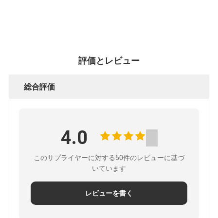
さ
い
評価とレビュー
ニ
ュ
総合評価
ー
ス
4.0
このサプライヤーに対する50件のレビューに基づ
引
いています
金
レビューを書く
を