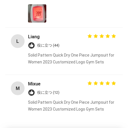
プ
ラ
Liang
イ
L
役に立つ (44)
バ
Solid Pattern Quick Dry One Piece Jumpsuit for
Women 2023 Customized Logo Gym Sets
シ
ー
Mixue
M
ポ
役に立つ (12)
リ
Solid Pattern Quick Dry One Piece Jumpsuit for
Women 2023 Customized Logo Gym Sets
シ