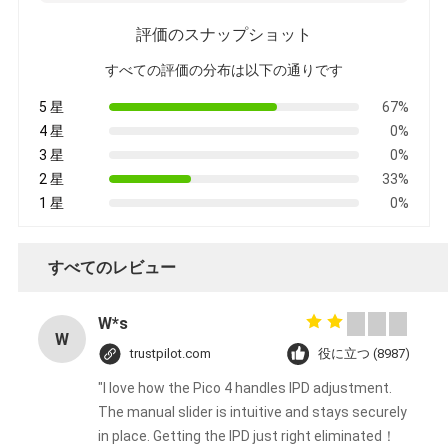
求
評価のスナップショット
め
すべての評価の分布は以下の通りです
5 星
67%
て
4 星
0%
3 星
0%
く
2 星
33%
だ
1 星
0%
さ
すべてのレビュー
い
W*s
W
trustpilot.com
役に立つ (8987)
地
"I love how the Pico 4 handles IPD adjustment.
図
The manual slider is intuitive and stays securely
in place. Getting the IPD just right eliminated！