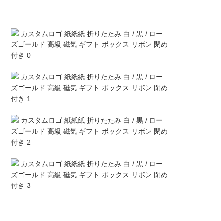
品
質
管
理
連
絡
く
だ