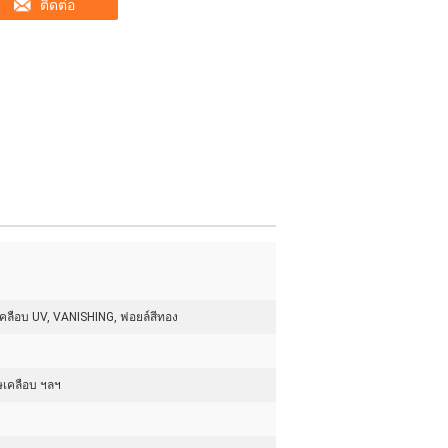
ติดต่อ
, เคลือบ UV, VANISHING, ฟอยล์สีทอง
ษเคลือบ ฯลฯ