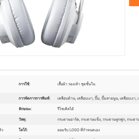
การใช้:
เสื้อผ้า รองเท้า ชุดชั้นใน
การจัดการการพิมพ์:
เคลือบด้าน, เคลือบเงา, ปั๊ม, ปั๊มลายนูน, เคลือบเงา
ลักษณะ:
รีไซเคิลได้
วัสดุ:
กระดาษอาร์ต, กระดาษแข็ง, กระดาษลูกฟูก, กระดา
้ว
โลโก้:
ยอมรับ LOGO ที่กําหนดเอง