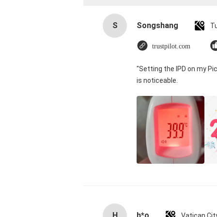
S
Songshang
T
trustpilot.com
"Setting the IPD on my Pi
is noticeable.
H
h*o