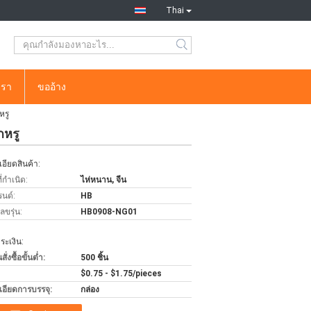
Thai
เรา
ขออ้าง
หรู
กหรู
อียดสินค้า:
่กำเนิด:
ไห่หนาน, จีน
รนด์:
HB
ขรุ่น:
HB0908-NG01
ะเงิน:
่งซื้อขั้นต่ำ:
500 ชิ้น
$0.75 - $1.75/pieces
เอียดการบรรจุ:
กล่อง