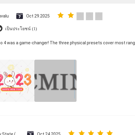
uvalu
Oct 29.2025
เป็นประโยชน์ (1)
co 4 was a game-changer! The three physical presets cover most rang
Vatican City State (Holy See)
Oct 24.2025