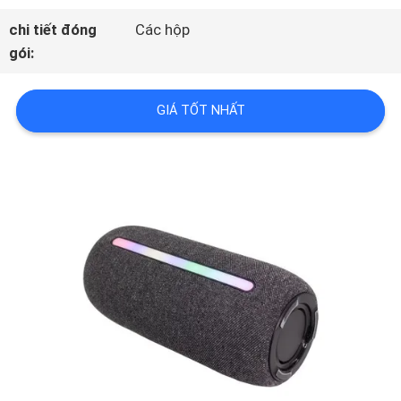
VR
chi tiết đóng
Các hộp
gói:
VỀ
GIÁ TỐT NHẤT
CHÚNG
TÔI
CHUYẾN
THAM
QUAN
NHÀ
MÁY