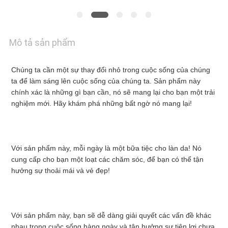
KIỂM
Mô tả sản phẩm
SOÁT
Chúng ta cần một sự thay đổi nhỏ trong cuộc sống của chúng 
CHẤT
ta để làm sáng lên cuộc sống của chúng ta. Sản phẩm này 
chính xác là những gì bạn cần, nó sẽ mang lại cho bạn một trải 
LƯỢNG
nghiệm mới. Hãy khám phá những bất ngờ nó mang lại!
LIÊN
Với sản phẩm này, mỗi ngày là một bữa tiệc cho làn da! Nó 
cung cấp cho bạn một loạt các chăm sóc, để bạn có thể tận 
HỆ
hưởng sự thoải mái và vẻ đẹp!
VỚI
CHÚNG
Với sản phẩm này, bạn sẽ dễ dàng giải quyết các vấn đề khác 
nhau trong cuộc sống hàng ngày và tận hưởng sự tiện lợi chưa 