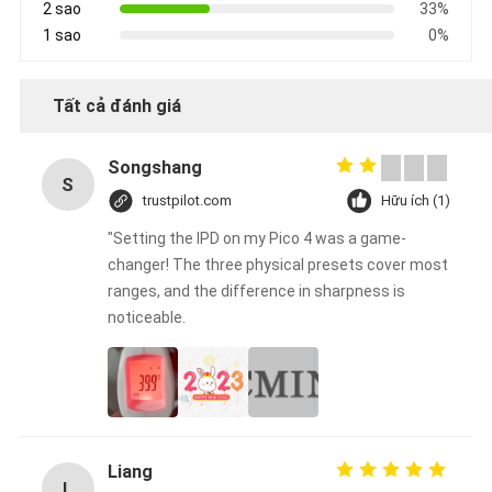
2 sao
33%
1 sao
0%
Tất cả đánh giá
Songshang
S
trustpilot.com
Hữu ích (1)
"Setting the IPD on my Pico 4 was a game-
changer! The three physical presets cover most
ranges, and the difference in sharpness is
noticeable.
Liang
L