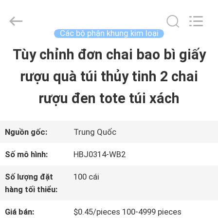
Luox
Machinery
Co.,
Ltd..
Các bộ phận khung kim loại
All
Rights
Tùy chỉnh đơn chai bao bì giấy
NHÀ
Reserved.
Developed
rượu quà túi thủy tinh 2 chai
by
ECER
SẢN
rượu đen tote túi xách
PHẨM
Nguồn gốc:
Trung Quốc
VIDEO
Số mô hình:
HBJ0314-WB2
Số lượng đặt
100 cái
TRÌNH
hàng tối thiểu:
DIỄN
Giá bán:
$0.45/pieces 100-4999 pieces