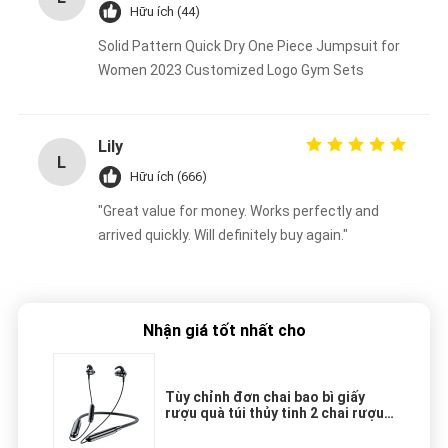
Hữu ích (44)
Solid Pattern Quick Dry One Piece Jumpsuit for
Women 2023 Customized Logo Gym Sets
Lily
L
Hữu ích (666)
"Great value for money. Works perfectly and
arrived quickly. Will definitely buy again."
Nhận giá tốt nhất cho
Tùy chỉnh đơn chai bao bì giấy
rượu quà túi thủy tinh 2 chai rượu
đen tote túi xách