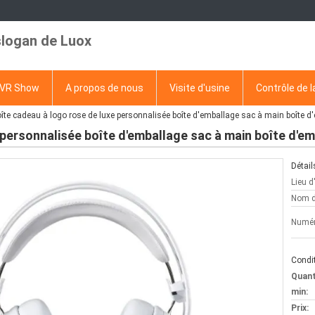
slogan de Luox
VR Show
A propos de nous
Visite d'usine
Contrôle de l
îte cadeau à logo rose de luxe personnalisée boîte d'emballage sac à main boîte d
 personnalisée boîte d'emballage sac à main boîte d'e
Détail
Lieu d
Nom d
Numér
Condit
Quan
min:
Prix: