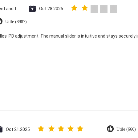
Saint Vincent and the Grenadines
Oct 28.2025
Utile (8987)
dles IPD adjustment. The manual slider is intuitive and stays securely in
Oct 21.2025
Utile (666)