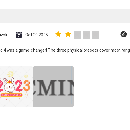
uvalu
Oct 29.2025
co 4 was a game-changer! The three physical presets cover most rang