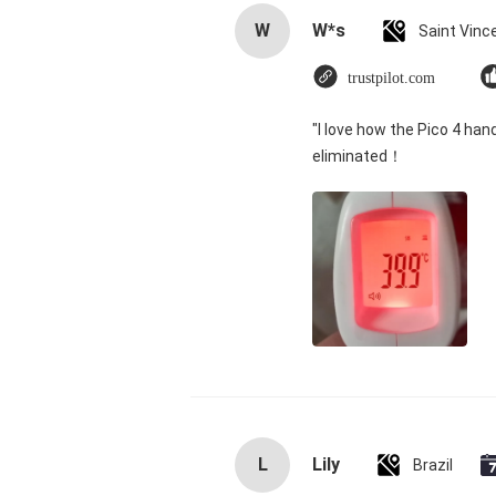
W
W*s
trustpilot.com
"I love how the Pico 4 han
eliminated！
L
Lily
Brazil