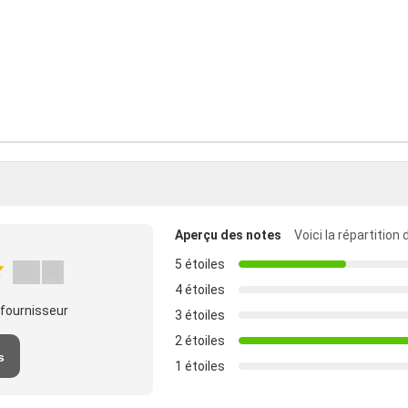
Aperçu des notes
Voici la répartition
5 étoiles
4 étoiles
 fournisseur
3 étoiles
2 étoiles
s
1 étoiles