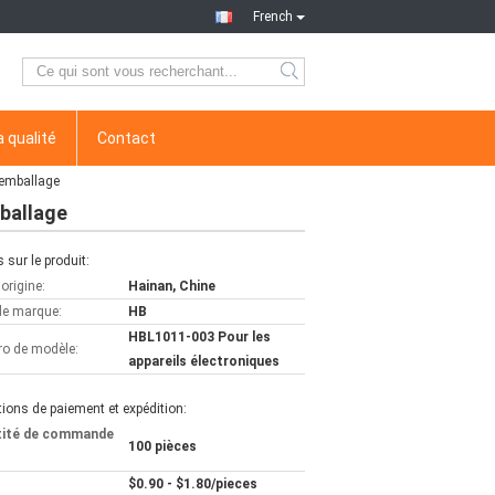
French
a qualité
Contact
'emballage
mballage
s sur le produit:
'origine:
Hainan, Chine
e marque:
HB
HBL1011-003 Pour les
o de modèle:
appareils électroniques
ions de paiement et expédition:
tité de commande
100 pièces
$0.90 - $1.80/pieces