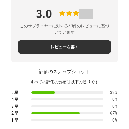
求
3.0
め
このサプライヤーに対する50件のレビューに基づ
て
いています
く
レビューを書く
だ
さ
評価のスナップショット
すべての評価の分布は以下の通りです
い
5 星
33%
4 星
0%
地
3 星
0%
2 星
67%
図
1 星
0%