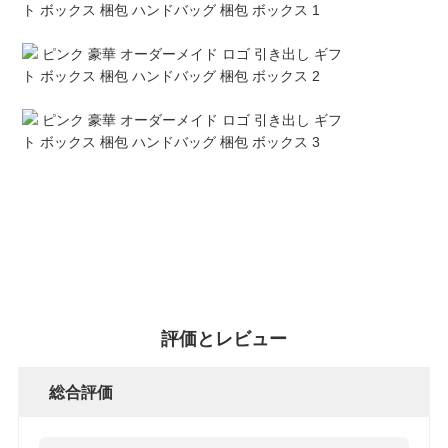
さ
い
ニ
ュ
ー
ス
引
評価とレビュー
金
総合評価
を