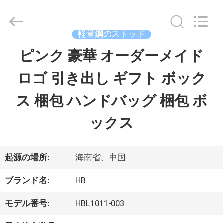
-
2025
Luox
Machinery
軽量鋼のストッド
Co.,
Ltd..
ピンク 豪華 オーダーメイド
家
All
Rights
ロゴ 引き出し ギフト ボック
へ
Reserved.
Developed
by
ス 梱包 ハンドバッグ 梱包 ボ
ECER
製
ックス
品
起源の場所:
海南省、中国
ビ
ブランド名:
HB
デ
モデル番号:
HBL1011-003
オ