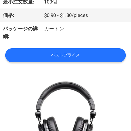
最小注文数量:
100個
価格:
$0.90 - $1.80/pieces
VR
パッケージの詳
カートン
シ
細:
ョ
ベストプライス
ー
わ
た
し
た