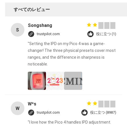
すべてのレビュー
プ
ラ
Songshang
S
trustpilot.com
役に立つ (1)
イ
"Setting the IPD on my Pico 4 was a game-
バ
changer! The three physical presets cover most
ranges, and the difference in sharpness is
シ
noticeable.
ー
ポ
リ
W*s
W
trustpilot.com
役に立つ (8987)
シ
"I love how the Pico 4 handles IPD adjustment.