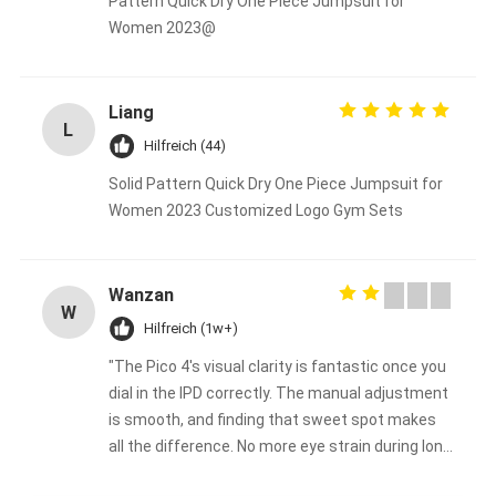
Pattern Quick Dry One Piece Jumpsuit for
Women 2023@
Liang
L
Hilfreich (44)
Solid Pattern Quick Dry One Piece Jumpsuit for
Women 2023 Customized Logo Gym Sets
Wanzan
W
Hilfreich (1w+)
"The Pico 4's visual clarity is fantastic once you
dial in the IPD correctly. The manual adjustment
is smooth, and finding that sweet spot makes
all the difference. No more eye strain during long
sessions. Highly recommend taking the time to