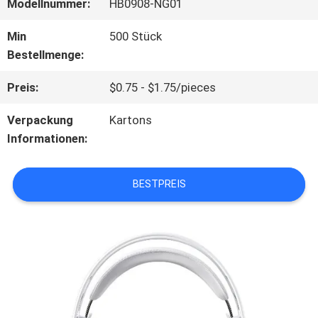
Modellnummer:
HB0908-NG01
ÜBER
Min
500 Stück
Bestellmenge:
UNS
Preis:
$0.75 - $1.75/pieces
WERKSBESICHTIGUNG
Verpackung
Kartons
Informationen:
QUALITÄTSKONTROLLE
BESTPREIS
KONTAKT
MIT
UNS