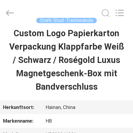
Machinery
Co.,
Ltd..
All
Stahl-Stud-Trennwände
Rights
Reserved.
Custom Logo Papierkarton
ZU
Developed
by
Verpackung Klappfarbe Weiß
HAUSE
ECER
/ Schwarz / Roségold Luxus
PRODUKTE
Magnetgeschenk-Box mit
Bandverschluss
VIDEOS
Herkunftsort:
Hainan, China
VR-
Markenname:
HB
SHOW