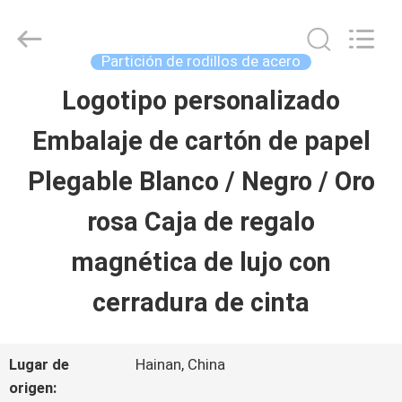
Luox
Machinery
Co.,
Ltd..
Partición de rodillos de acero
All
Rights
Logotipo personalizado
EN
Reserved.
Developed
Embalaje de cartón de papel
CASA
by
ECER
Plegable Blanco / Negro / Oro
PRODUCTOS
rosa Caja de regalo
magnética de lujo con
LOS
cerradura de cinta
VÍDEOS
Lugar de
Hainan, China
ESPECTÁCULO
origen: