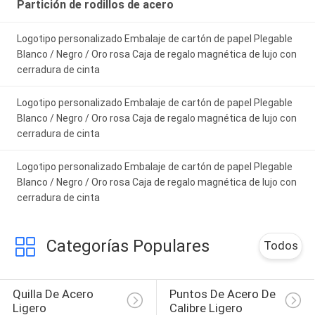
Partición de rodillos de acero
4's visual clarity is fantastic once you dial in the
IPD correctly. The manual adjustment is
Logotipo personalizado Embalaje de cartón de papel Plegable
smooth, and finding that sweet spot makes all
Blanco / Negro / Oro rosa Caja de regalo magnética de lujo con
the difference. No more eye strain during long
cerradura de cinta
sessions. Highly r
Logotipo personalizado Embalaje de cartón de papel Plegable
Blanco / Negro / Oro rosa Caja de regalo magnética de lujo con
cerradura de cinta
Logotipo personalizado Embalaje de cartón de papel Plegable
Blanco / Negro / Oro rosa Caja de regalo magnética de lujo con
cerradura de cinta
Categorías Populares
Todos
Quilla De Acero 
Puntos De Acero De 
Ligero
Calibre Ligero