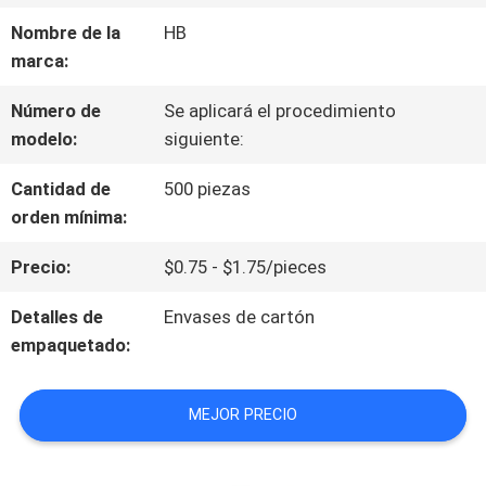
VR
Nombre de la
HB
marca:
SOBRE
Número de
Se aplicará el procedimiento
modelo:
siguiente:
NOSOTROS
Cantidad de
500 piezas
orden mínima:
RECORRIDO
Precio:
$0.75 - $1.75/pieces
POR
Detalles de
Envases de cartón
LA
empaquetado:
FÁBRICA
MEJOR PRECIO
CONTROL