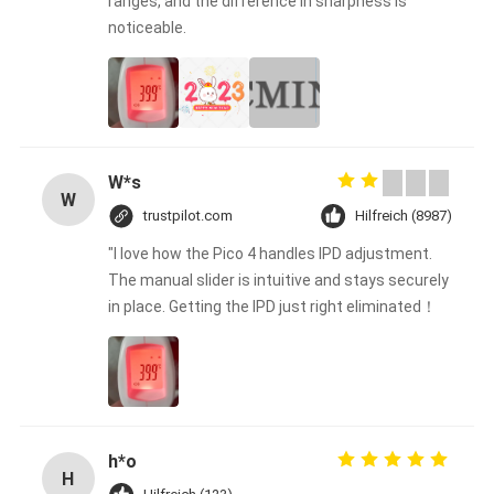
ranges, and the difference in sharpness is
noticeable.
W*s
W
trustpilot.com
Hilfreich (8987)
"I love how the Pico 4 handles IPD adjustment.
The manual slider is intuitive and stays securely
in place. Getting the IPD just right eliminated！
h*o
H