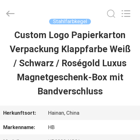
Machinery
Co.,
Ltd..
All
Stahlfarbkegel
Rights
Reserved.
Custom Logo Papierkarton
ZU
Developed
by
Verpackung Klappfarbe Weiß
HAUSE
ECER
/ Schwarz / Roségold Luxus
PRODUKTE
Magnetgeschenk-Box mit
Bandverschluss
VIDEOS
Herkunftsort:
Hainan, China
VR-
Markenname:
HB
SHOW