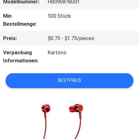
Modellnummer:
HB0908-NG01
ÜBER
Min
500 Stück
Bestellmenge:
UNS
Preis:
$0.75 - $1.75/pieces
WERKSBESICHTIGUNG
Verpackung
Kartons
Informationen:
QUALITÄTSKONTROLLE
BESTPREIS
KONTAKT
MIT
UNS