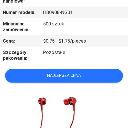
handlowa:
NAS
Numer modelu:
HB0908-NG01
WYCIECZKA
Minimalne
500 sztuk
zamówienie:
PO
FABRYCE
Cena:
$0.75 - $1.75/pieces
Szczegóły
Pozostałe
pakowania:
KONTROLA
JAKOŚCI
NAJLEPSZA CENA
SKONTAKTUJ
SIĘ
Z
NAMI