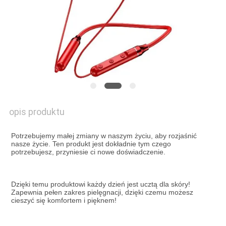
NOWOŚCI
POPROŚ
O
WYCENĘ
SITEMAP
opis produktu
Potrzebujemy małej zmiany w naszym życiu, aby rozjaśnić 
POLITYKA
nasze życie. Ten produkt jest dokładnie tym czego 
potrzebujesz, przyniesie ci nowe doświadczenie.
PRYWATNOŚCI
Dzięki temu produktowi każdy dzień jest ucztą dla skóry! 
Zapewnia pełen zakres pielęgnacji, dzięki czemu możesz 
cieszyć się komfortem i pięknem!