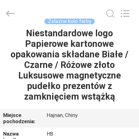
Machinery
Co.,
Ltd..
All
Rights
Żelazne koło farby
Reserved.
Developed
Niestandardowe logo
DO
by
ECER
Papierowe kartonowe
DOMU
opakowania składane Białe /
PRODUKTY
Czarne / Różowe złoto
Luksusowe magnetyczne
FILMY
pudełko prezentów z
zamknięciem wstążką
POKAZ
VR
Miejsce
Hajnan, Chiny
pochodzenia:
O
Nazwa
HB