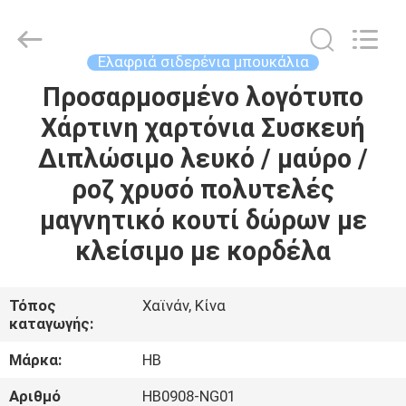
Co.,
Ltd..
All
Rights
Reserved.
Ελαφριά σιδερένια μπουκάλια
Developed
by
Προσαρμοσμένο λογότυπο
ΣΠΊΤΙ
ECER
Χάρτινη χαρτόνια Συσκευή
ΠΡΟΪΌΝΤΑ
Διπλώσιμο λευκό / μαύρο /
ροζ χρυσό πολυτελές
ΒΊΝΤΕΟ
μαγνητικό κουτί δώρων με
κλείσιμο με κορδέλα
ΕΜΦΆΝΙΣΗ
VR
Τόπος
Χαϊνάν, Κίνα
καταγωγής:
ΣΧΕΤΙΚΆ
Μάρκα:
HB
ΜΕ
Αριθμό
HB0908-NG01