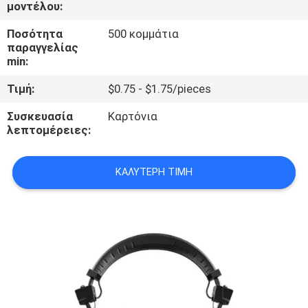
ΕΜΆΣ
μοντέλου:
Ποσότητα
500 κομμάτια
παραγγελίας
ΕΠΙΣΚΈΨΕΙΣ
min:
ΣΤΟ
Τιμή:
$0.75 - $1.75/pieces
ΕΡΓΟΣΤΆΣΙΟ
Συσκευασία
Καρτόνια
λεπτομέρειες:
ΈΛΕΓΧΟΣ
ΠΟΙΌΤΗΤΑΣ
ΚΑΛΎΤΕΡΗ ΤΙΜΉ
ΕΠΙΚΟΙΝΩΝΉΣΤΕ
ΜΑΖΊ
ΜΑΣ
ΕΙΔΉΣΕΙΣ