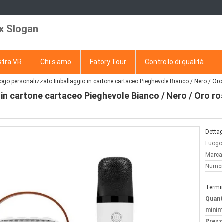
x Slogan
tra VR
Chi siamo
Fatory Tour
Controllo di qualità
ogo personalizzato Imballaggio in cartone cartaceo Pieghevole Bianco / Nero / Or
in cartone cartaceo Pieghevole Bianco / Nero / Oro r
Dettag
Luogo 
Marca
Numer
Termi
Quant
minim
Prezz