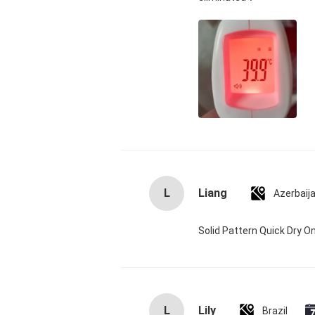
L
Liang
Azerbaij
Solid Pattern Quick Dry
L
Lily
Brazil