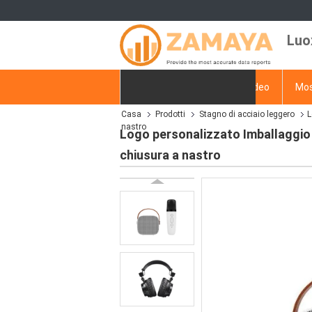
Luo
Casa
Prodotti
Video
Mos
Casa
Prodotti
Stagno di acciaio leggero
L
Richiedere un preventivo
nastro
Logo personalizzato Imballaggio 
chiusura a nastro