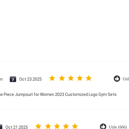
an
Oct 23.2025
Uti
 One Piece Jumpsuit for Women 2023 Customized Logo Gym Sets
Oct 21.2025
Utile (666)