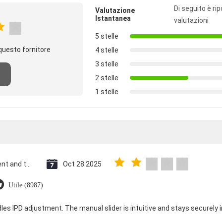
Di seguito è rip
Valutazione
Istantanea
valutazioni
5 stelle
questo fornitore
4 stelle
3 stelle
2 stelle
1 stelle
Saint Vincent and the Grenadines
Oct 28.2025
Utile (8987)
dles IPD adjustment. The manual slider is intuitive and stays securely in