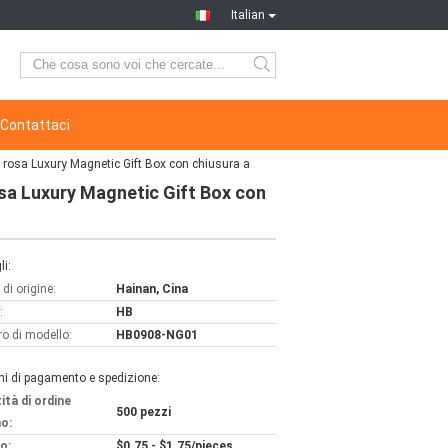
Italian
Contattaci
o rosa Luxury Magnetic Gift Box con chiusura a
osa Luxury Magnetic Gift Box con
li:
di origine:
Hainan, Cina
:
HB
o di modello:
HB0908-NG01
ni di pagamento e spedizione:
ità di ordine
500 pezzi
o:
o:
$0.75 - $1.75/pieces