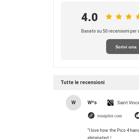
4.0
Basato su 50 recensioni per 
Scrivi una
recensione
Tutte le recensioni
W
W*s
trustpilot.com
"I love how the Pico 4 han
eliminated！