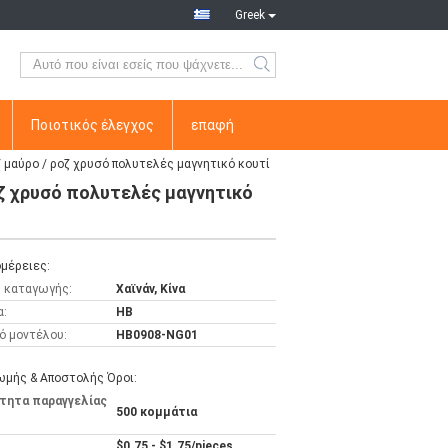
Greek
Ποιοτικός έλεγχος
επαφή
μαύρο / ροζ χρυσό πολυτελές μαγνητικό κουτί
ζ χρυσό πολυτελές μαγνητικό
μέρειες:
 καταγωγής:
Χαϊνάν, Κίνα
α:
HB
ό μοντέλου:
HB0908-NG01
μής & Αποστολής Όροι:
τητα παραγγελίας
500 κομμάτια
$0.75 - $1.75/pieces