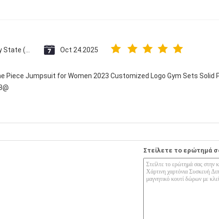
Vatican City State (Holy See)
Oct 24.2025
One Piece Jumpsuit for Women 2023 Customized Logo Gym Sets Solid P
23@
Στείλετε το ερώτημά σ