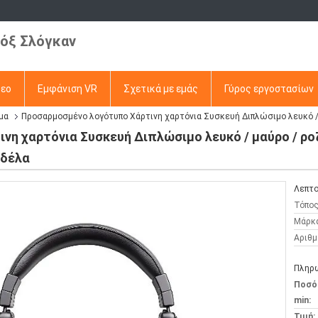
όξ Σλόγκαν
τεο
Εμφάνιση VR
Σχετικά με εμάς
Γύρος εργοστασίων
μα
Προσαρμοσμένο λογότυπο Χάρτινη χαρτόνια Συσκευή Διπλώσιμο λευκό / 
η χαρτόνια Συσκευή Διπλώσιμο λευκό / μαύρο / ρο
ρδέλα
Λεπτο
Τόπος
Μάρκ
Αριθμ
Πληρω
Ποσό
min:
Τιμή: