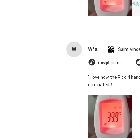
W
W*s
trustpilot.com
"I love how the Pico 4 han
eliminated！