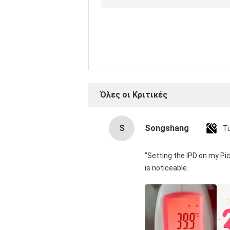
κριτική
Όλες οι Κριτικές
S
Songshang
T
"Setting the IPD on my Pi
is noticeable.