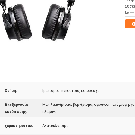
Συσκ
λεπτ
Χρήση:
Ιματισμός, παπούτσια, εσώρουχο
Επεξεργασία
Ματ λαμινίρισμα, βερνίρισμα, σφράγιση, ανάγλυφη, 
εκτύπωσης:
εξαφάνι
χαρακτηριστικό:
Ανακυκλώσιμο