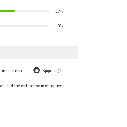
67%
0%
trustpilot.com
Χρήσιμο (1)
es, and the difference in sharpness