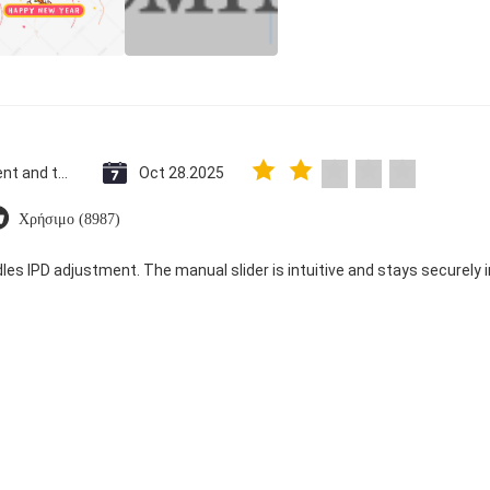
Saint Vincent and the Grenadines
Oct 28.2025
Χρήσιμο (8987)
dles IPD adjustment. The manual slider is intuitive and stays securely in