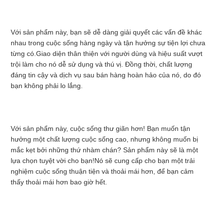
TÔI
Với sản phẩm này, bạn sẽ dễ dàng giải quyết các vấn đề khác 
TIN
nhau trong cuộc sống hàng ngày và tận hưởng sự tiện lợi chưa 
từng có.Giao diện thân thiện với người dùng và hiệu suất vượt 
TỨC
trội làm cho nó dễ sử dụng và thú vị. Đồng thời, chất lượng 
đáng tin cậy và dịch vụ sau bán hàng hoàn hảo của nó, do đó 
bạn không phải lo lắng.
YÊU
CẦU
Với sản phẩm này, cuộc sống thư giãn hơn! Bạn muốn tận 
hưởng một chất lượng cuộc sống cao, nhưng không muốn bị 
ĐẶT
mắc kẹt bởi những thứ nhàm chán? Sản phẩm này sẽ là một 
lựa chọn tuyệt vời cho bạn!Nó sẽ cung cấp cho bạn một trải 
GIÁ
nghiệm cuộc sống thuận tiện và thoải mái hơn, để bạn cảm 
thấy thoải mái hơn bao giờ hết.
SƠ