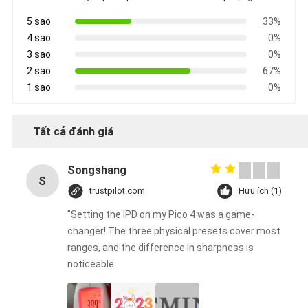
5 sao
33%
4 sao
0%
3 sao
0%
2 sao
67%
1 sao
0%
Tất cả đánh giá
Songshang
S
trustpilot.com
Hữu ích (1)
"Setting the IPD on my Pico 4 was a game-
changer! The three physical presets cover most
ranges, and the difference in sharpness is
noticeable.