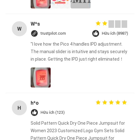
W*s
W
trustpilot.com
Hữu ích (8987)
"I love how the Pico 4 handles IPD adjustment.
The manual slider is intuitive and stays securely
in place. Getting the IPD just right eliminated！
h*o
H
Hữu ích (123)
Solid Pattern Quick Dry One Piece Jumpsuit for
Women 2023 Customized Logo Gym Sets Solid
Pattern Quick Dry One Piece Jumpsuit for