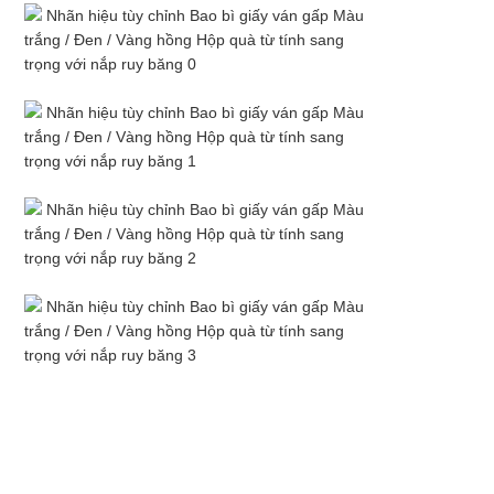
ĐỒ
TRANG
WEB
CHÍNH
SÁCH
BẢO
MẬT