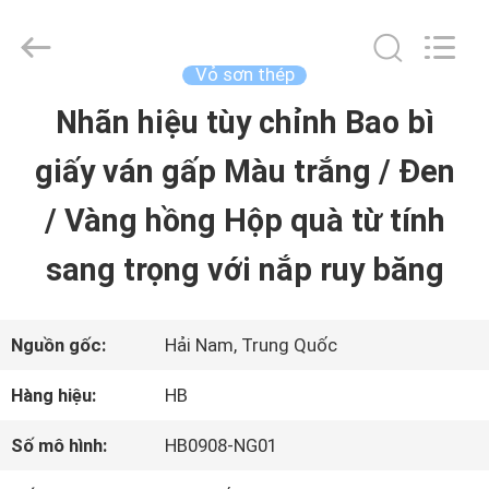
Luox
Machinery
Co.,
Ltd..
Vỏ sơn thép
All
Rights
Nhãn hiệu tùy chỉnh Bao bì
NHÀ
Reserved.
Developed
giấy ván gấp Màu trắng / Đen
by
ECER
SẢN
/ Vàng hồng Hộp quà từ tính
PHẨM
sang trọng với nắp ruy băng
VIDEO
Nguồn gốc:
Hải Nam, Trung Quốc
Hàng hiệu:
HB
TRÌNH
Số mô hình:
HB0908-NG01
DIỄN