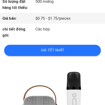
Số lượng đặt
500 miếng
VR
hàng tối thiểu:
Giá bán:
$0.75 - $1.75/pieces
VỀ
chi tiết đóng
Các hộp
CHÚNG
gói:
TÔI
GIÁ TỐT NHẤT
CHUYẾN
THAM
QUAN
NHÀ
MÁY