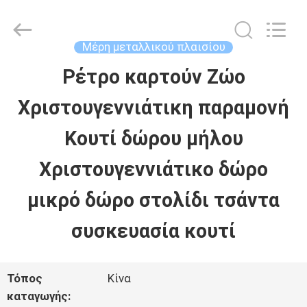
Machinery
Co.,
Ltd..
All
Μέρη μεταλλικού πλαισίου
Rights
Reserved.
Ρέτρο καρτούν Ζώο
ΣΠΊΤΙ
Developed
by
Χριστουγεννιάτικη παραμονή
ECER
ΠΡΟΪΌΝΤΑ
Κουτί δώρου μήλου
Χριστουγεννιάτικο δώρο
ΒΊΝΤΕΟ
μικρό δώρο στολίδι τσάντα
ΕΜΦΆΝΙΣΗ
συσκευασία κουτί
VR
Τόπος
Κίνα
καταγωγής: