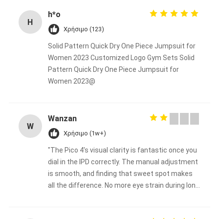
h*o
H
Χρήσιμο (123)
Solid Pattern Quick Dry One Piece Jumpsuit for
Women 2023 Customized Logo Gym Sets Solid
Pattern Quick Dry One Piece Jumpsuit for
Women 2023@
Wanzan
W
Χρήσιμο (1w+)
"The Pico 4's visual clarity is fantastic once you
dial in the IPD correctly. The manual adjustment
is smooth, and finding that sweet spot makes
all the difference. No more eye strain during long
sessions. Highly recommend taking the time to
set it up properly!""The Pico 4's visual clarity is