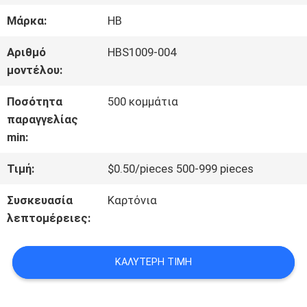
ΣΧΕΤΙΚΆ
Μάρκα:
HB
ΜΕ
Αριθμό
HBS1009-004
ΕΜΆΣ
μοντέλου:
Ποσότητα
500 κομμάτια
ΕΠΙΣΚΈΨΕΙΣ
παραγγελίας
min:
ΣΤΟ
Τιμή:
$0.50/pieces 500-999 pieces
ΕΡΓΟΣΤΆΣΙΟ
Συσκευασία
Καρτόνια
λεπτομέρειες:
ΈΛΕΓΧΟΣ
ΠΟΙΌΤΗΤΑΣ
ΚΑΛΎΤΕΡΗ ΤΙΜΉ