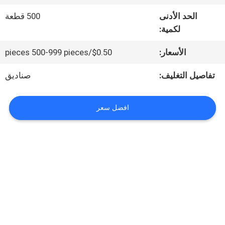
حولنا
الحد الأدنى
500 قطعة
لكمية:
جولة
الأسعار:
$0.50/pieces 500-999 pieces
في
تفاصيل التغليف:
صناديق
المصنع
افضل سعر
مراقبة
الجودة
اتصل
بنا