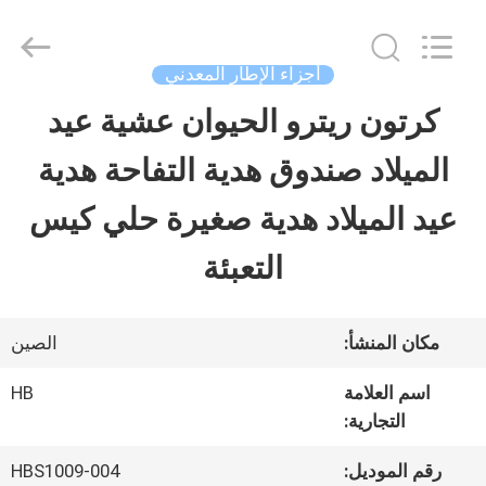
Luox
Machinery
Co.,
Ltd..
أجزاء الإطار المعدني
All
Rights
كرتون ريترو الحيوان عشية عيد
المنزل
Reserved.
Developed
by
الميلاد صندوق هدية التفاحة هدية
ECER
المنتجات
عيد الميلاد هدية صغيرة حلي كيس
التعبئة
فيديوهات
مكان المنشأ:
الصين
برنامج
اسم العلامة
HB
VR
التجارية:
رقم الموديل:
HBS1009-004