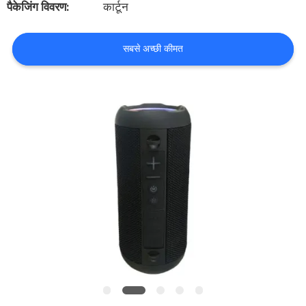
पैकेजिंग विवरण:
कार्टून
में
सबसे अच्छी कीमत
कारखाने
का
दौरा
गुणवत्ता
नियंत्रण
हमसे
संपर्क
करें