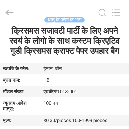
Machinery
Co.,
Ltd..
All
Rights
धातु के फ्रेम के भाग
Reserved.
Developed
by
क्रिसमस सजावटी पार्टी के लिए अपने
घर
ECER
स्वयं के लोगो के साथ कस्टम क्रिएटिव
उत्पाद
गुडी क्रिसमस क्राफ्ट पेपर उपहार बैग
वीडियो
उत्पत्ति के प्लेस:
हैनान, चीन
ब्रांड नाम:
HB
वी.आर.
मॉडल संख्या:
एचबीएस1018-001
शो
न्यूनतम आदेश
100 नग
मात्रा:
हमारे
मूल्य:
$0.30/pieces 100-1999 pieces
बारे