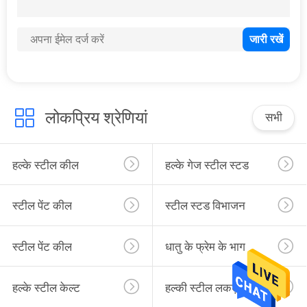
समाचार
उद्धरण
मांगें
साइटमैप
लोकप्रिय श्रेणियां
सभी
गोपनीयता
हल्के स्टील कील
हल्के गेज स्टील स्टड
नीति
स्टील पेंट कील
स्टील स्टड विभाजन
स्टील पेंट कील
धातु के फ्रेम के भाग
हल्के स्टील केल्ट
हल्की स्टील लकड़ी