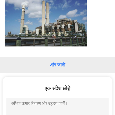
में
कारखाने
का
दौरा
गुणवत्ता
नियंत्रण
और जानो
हमसे
एक संदेश छोड़ें
संपर्क
करें