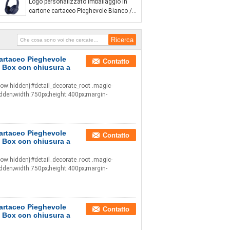
Logo personalizzato Imballaggio in
Box con chiusura a nastro
cartone cartaceo Pieghevole Bianco /
Nero / Oro rosa Luxury Magnetic Gift
Box con chiusura a nastro
cartaceo Pieghevole
Contatto
t Box con chiusura a
low:hidden}#detail_decorate_root .magic-
idden;width:750px;height:400px;margin-
cartaceo Pieghevole
Contatto
t Box con chiusura a
low:hidden}#detail_decorate_root .magic-
idden;width:750px;height:400px;margin-
cartaceo Pieghevole
Contatto
t Box con chiusura a