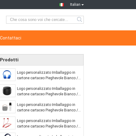
Italian
Contattaci
Prodotti
Logo personalizzato Imballaggio in
cartone cartaceo Pieghevole Bianco /
Nero / Oro rosa Luxury Magnetic Gift
Logo personalizzato Imballaggio in
Box con chiusura a nastro
cartone cartaceo Pieghevole Bianco /
Nero / Oro rosa Luxury Magnetic Gift
Logo personalizzato Imballaggio in
Box con chiusura a nastro
cartone cartaceo Pieghevole Bianco /
Nero / Oro rosa Luxury Magnetic Gift
Logo personalizzato Imballaggio in
Box con chiusura a nastro
cartone cartaceo Pieghevole Bianco /
Nero / Oro rosa Luxury Magnetic Gift