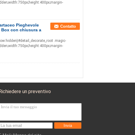
idden;width:750px;height:400px;margin-
cartaceo Pieghevole
Contatto
t Box con chiusura a
low:hidden}#detail_decorate_root .magic-
idden;width:750px;height:400px;margin-
Richiedere un preventivo
Invia