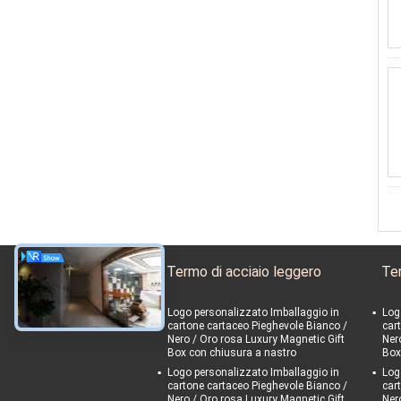
Termo di acciaio leggero
Ter
Logo personalizzato Imballaggio in
Log
cartone cartaceo Pieghevole Bianco /
car
Nero / Oro rosa Luxury Magnetic Gift
Ner
Box con chiusura a nastro
Box
Logo personalizzato Imballaggio in
Log
cartone cartaceo Pieghevole Bianco /
car
Nero / Oro rosa Luxury Magnetic Gift
Ner