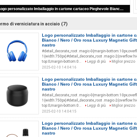
Logo personalizzato Imballaggio in cartone cartaceo Pieghevole Bianco / Nero / Oro rosa Luxury Magnetic Gift Box con chiusura a nastro
Logo personalizzato Imballaggio in cartone cartaceo Pieghevole Bianco / Nero / Oro rosa Luxury Magnetic Gift Box con chiusura a nastro
Logo personalizzato Imballaggio in cartone cartaceo Pieghevole Bianco / Nero / Oro rosa Luxury Magnetic Gift Box con chiusura a nastro
Logo personalizzato Imballaggio in cartone cartaceo Pieghevole Bianco / Nero / Oro rosa Luxury Magnetic Gift Box con chiusura a nastro
Logo personalizzato Imballaggio in cartone cartaceo Pieghevole Bianco / Nero / Oro rosa Luxury Magnetic Gift Box con chiusura a nastro
(7)
rmo di verniciatura in acciaio
Logo personalizzato Imballaggio in cartone 
Bianco / Nero / Oro rosa Luxury Magnetic Gif
nastro
#detail_decorate_root .magic-0{margin-bottom:10px;overf
1{width:750px}#detail_decorate_root .magic-2{overflow:h
top:0;margin-bottom:0...
Leggi di più
Miglior prezzo
2025-02-10 14:04:16
Logo personalizzato Imballaggio in cartone 
Bianco / Nero / Oro rosa Luxury Magnetic Gif
nastro
#detail_decorate_root .magic-0{margin-bottom:10px;overf
1{width:750px}#detail_decorate_root .magic-2{overflow:h
top:0;margin-bottom:0...
Leggi di più
Miglior prezzo
2025-02-10 14:04:15
Logo personalizzato Imballaggio in cartone 
Bianco / Nero / Oro rosa Luxury Magnetic Gif
nastro