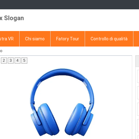
x Slogan
tra VR
Chi siamo
Fatory Tour
Controllo di qualità
io
2
3
4
5