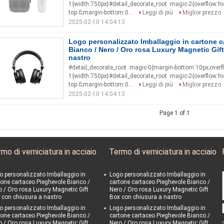
1{width:750px}#detail_decorate_root .magic-2{overflow:h
top:0;margin-bottom:0...
Leggi di più
Miglior prezzo
2025-02-10 14:04:13
Logo personalizzato Imballaggio in cartone 
Bianco / Nero / Oro rosa Luxury Magnetic Gif
nastro
#detail_decorate_root .magic-0{margin-bottom:10px;overf
1{width:750px}#detail_decorate_root .magic-2{overflow:h
top:0;margin-bottom:0...
Leggi di più
Miglior prezzo
2025-02-10 14:04:13
Page 1 of 1
mo di verniciatura in acciaio
Termo di verniciatura in acciaio
o personalizzato Imballaggio in
Logo personalizzato Imballaggio in
tone cartaceo Pieghevole Bianco /
cartone cartaceo Pieghevole Bianco /
o / Oro rosa Luxury Magnetic Gift
Nero / Oro rosa Luxury Magnetic Gift
 con chiusura a nastro
Box con chiusura a nastro
o personalizzato Imballaggio in
Logo personalizzato Imballaggio in
tone cartaceo Pieghevole Bianco /
cartone cartaceo Pieghevole Bianco /
o / Oro rosa Luxury Magnetic Gift
Nero / Oro rosa Luxury Magnetic Gift