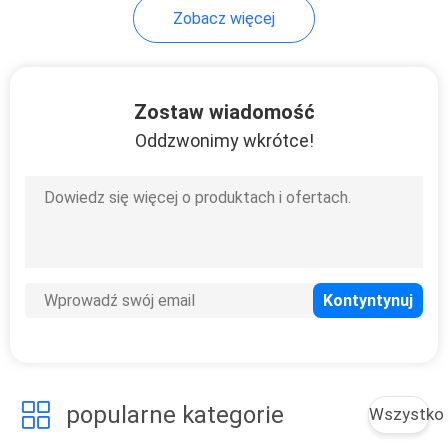
Zobacz więcej
1
Kelt ze stali lekkiej
Zostaw wiadomość
Oddzwonimy wkrótce!
1
Drzewo z lekkiej
stali
popularne kategorie
Wszystko