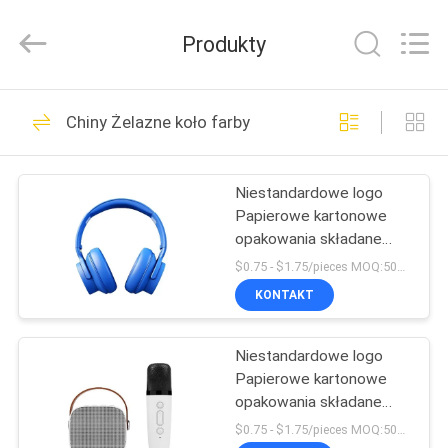
Machinery
Co.,
Ltd..
Produkty
All
Rights
Reserved.
Developed
DO
by
9
ECER
Chiny Żelazne koło farby
DOMU
Włókna z lekkiej
stali
Niestandardowe logo
PRODUKTY
Papierowe kartonowe
opakowania składane
FILMY
Białe / Czarne / Różowe
$0.75 - $1.75/pieces MOQ:500 sztuk
złoto Luksusowe
KONTAKT
magnetyczne pudełko
9
POKAZ
prezentów z
Wyroby ze stali
zamknięciem wstążką
Niestandardowe logo
VR
Papierowe kartonowe
lekkiego rozmiaru
opakowania składane
O
Białe / Czarne / Różowe
$0.75 - $1.75/pieces MOQ:500 sztuk