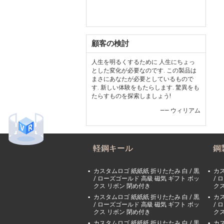
顧客の検討
人生を明るくするために 人生にちょっ
とした変化が必要なのです. この製品は
まさにあなたが必要としているもので
す. 新しい体験をもたらします. 驚異をも
たらすものを探索しましょう!
—— ウィリアム
軽鋼キール
鋼
カスタムロゴ 紙紙紙 折りたたみ 白 / 黒
カス
/ ローズゴールド 高級 磁気 ギフト ボッ
/ 
クス リボン 閉め付き
クス
カスタムロゴ 紙紙紙 折りたたみ 白 / 黒
カス
/ ローズゴールド 高級 磁気 ギフト ボッ
/ 
クス リボン 閉め付き
クス
カスタムロゴ 紙紙紙 折りたたみ 白 / 黒
カス