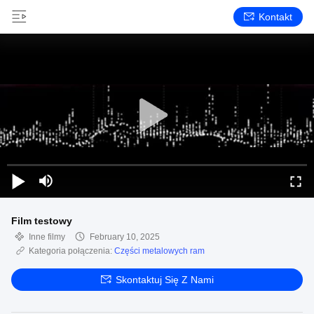
Kontakt
Film testowy
Inne filmy
February 10, 2025
Kategoria połączenia:
Części metalowych ram
Skontaktuj Się Z Nami