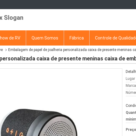
x Slogan
how de RV
Quem Somos
Fábrica
Controle de Qualidad
ve
Embalagem de papel de joalheria personalizada caixa de presente meninas 
 personalizada caixa de presente meninas caixa de e
Detalh
Lugar
Marca
Númer
Condi
Quant
mínim
Preço