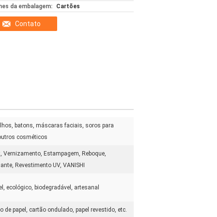
hes da embalagem:
Cartões
Contato
lhos, batons, máscaras faciais, soros para
 outros cosméticos
, Vernizamento, Estampagem, Reboque,
ante, Revestimento UV, VANISHI
vel, ecológico, biodegradável, artesanal
ão de papel, cartão ondulado, papel revestido, etc.