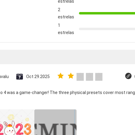
estrelas
2
estrelas
1
estrelas
uvalu
Oct 29.2025
co 4 was a game-changer! The three physical presets cover most rang