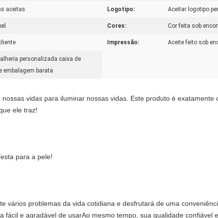
s aceitas
Logotipo:
Aceitar logotipo p
pel
Cores:
Cor feita sob enc
cliente
Impressão:
Aceite feito sob 
alheria personalizada caixa de
de embalagem barata
sas vidas para iluminar nossas vidas. Este produto é exatamente o q
ue ele traz!
esta para a pele!
te vários problemas da vida cotidiana e desfrutará de uma conveniência
fácil e agradável de usarAo mesmo tempo, sua qualidade confiável e 