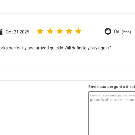
Oct 21.2025
Útil (666)
ks perfectly and arrived quickly. Will definitely buy again."
Envie sua pergunta dir