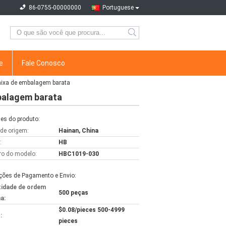
86-0755-00000000
Portuguese
e
Fale Conosco
caixa de embalagem barata
mbalagem barata
es do produto:
 de origem:
Hainan, China
:
HB
o do modelo:
HBC1019-030
ções de Pagamento e Envio:
idade de ordem
500 peças
a:
$0.08/pieces 500-4999
:
pieces