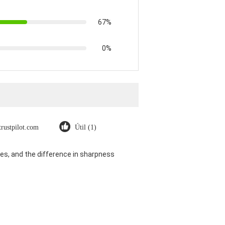
67%
0%
trustpilot.com
Útil (1)
es, and the difference in sharpness