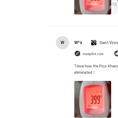
W
W*s
trustpilot.com
"I love how the Pico 4 han
eliminated！