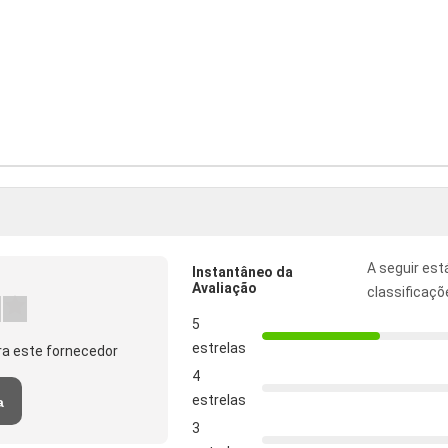
A seguir est
Instantâneo da
Avaliação
classificaçõ
5
estrelas
a este fornecedor
4
estrelas
a
3