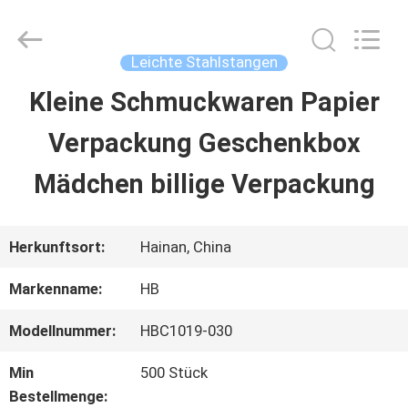
Machinery
Co.,
Ltd..
All
Leichte Stahlstangen
Rights
Reserved.
Kleine Schmuckwaren Papier
ZU
Developed
by
Verpackung Geschenkbox
HAUSE
ECER
Mädchen billige Verpackung
PRODUKTE
Herkunftsort:
Hainan, China
VIDEOS
Markenname:
HB
Modellnummer:
HBC1019-030
VR-
Min
500 Stück
SHOW
Bestellmenge: