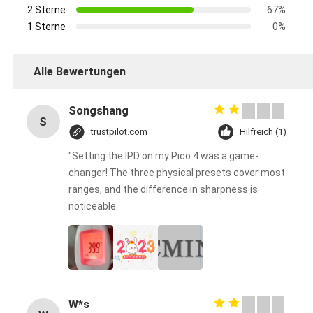
2 Sterne
67%
1 Sterne
0%
Alle Bewertungen
Songshang
S
trustpilot.com
Hilfreich (1)
"Setting the IPD on my Pico 4 was a game-
changer! The three physical presets cover most
ranges, and the difference in sharpness is
noticeable.
W*s