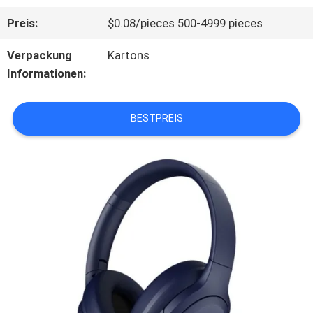
Preis:
$0.08/pieces 500-4999 pieces
ÜBER
Verpackung
Kartons
UNS
Informationen:
WERKSBESICHTIGUNG
BESTPREIS
QUALITÄTSKONTROLLE
KONTAKT
MIT
UNS