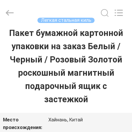
Luox
Machinery
Co.,
Ltd..
Легкая стальная киль
All
Rights
Пакет бумажной картонной
ДОМОЙ
Reserved.
Developed
by
упаковки на заказ Белый /
ECER
ПРОДУКТЫ
Черный / Розовый Золотой
роскошный магнитный
ВИДЕОЗАПИСИ
подарочный ящик с
VR-
застежкой
ШОУ
Место
Хайнань, Китай
происхождения: