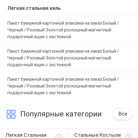
taking the time to set it up properly!""The Pico
Легкая стальная киль
4's visual clarity is fantastic once you dial in the
IPD correctly. The manual adjustment is
Пакет бумажной картонной упаковки на заказ Белый /
smooth, and finding that sweet spot makes all
Черный / Розовый Золотой роскошный магнитный
the difference. No more eye strain during long
подарочный ящик с застежкой
sessions. Highly r
Пакет бумажной картонной упаковки на заказ Белый /
Черный / Розовый Золотой роскошный магнитный
подарочный ящик с застежкой
Пакет бумажной картонной упаковки на заказ Белый /
Черный / Розовый Золотой роскошный магнитный
подарочный ящик с застежкой
Популярные категории
Все
Легкая Стальная 
Стальные Костыли 