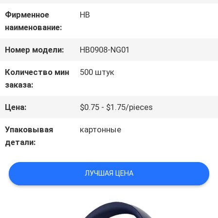
О
Фирменное
HB
НАС
наименование:
Номер модели:
HB0908-NG01
ЭКСКУРСИЯ
Количество мин
500 штук
ПО
заказа:
ЗАВОДУ
Цена:
$0.75 - $1.75/pieces
Упаковывая
картонные
КОНТРОЛЬ
детали:
КАЧЕСТВА
ЛУЧШАЯ ЦЕНА
СВЯЖИТЕСЬ