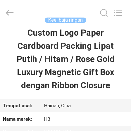
Luox
Machinery
Co.,
Ltd..
Keel baja ringan
All
Rights
Custom Logo Paper
RUMAH
Reserved.
Developed
by
Cardboard Packing Lipat
ECER
PRODUK
Putih / Hitam / Rose Gold
Luxury Magnetic Gift Box
VIDEO
dengan Ribbon Closure
PERTUNJUKAN
Tempat asal:
Hainan, Cina
VR
Nama merek:
HB