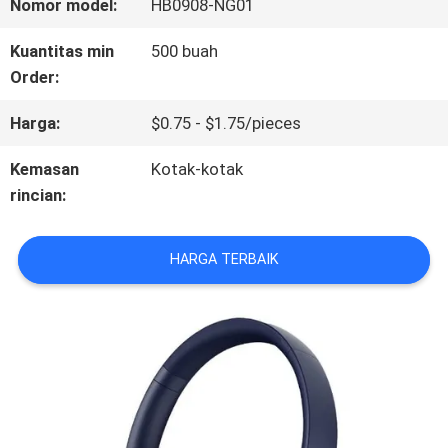
TENTANG
Nomor model:
HB0908-NG01
KAMI
Kuantitas min
500 buah
Order:
TUR
Harga:
$0.75 - $1.75/pieces
PABRIK
Kemasan
Kotak-kotak
rincian:
KONTROL
HARGA TERBAIK
KUALITAS
HUBUNGI
KAMI