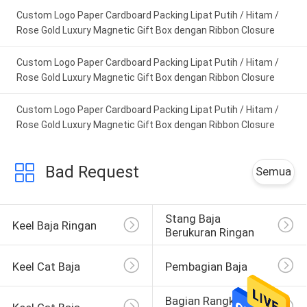
IPD correctly. The manual adjustment is
Custom Logo Paper Cardboard Packing Lipat Putih / Hitam /
smooth, and finding that sweet spot makes all
Rose Gold Luxury Magnetic Gift Box dengan Ribbon Closure
the difference. No more eye strain during long
sessions. Highly r
Custom Logo Paper Cardboard Packing Lipat Putih / Hitam /
Rose Gold Luxury Magnetic Gift Box dengan Ribbon Closure
Custom Logo Paper Cardboard Packing Lipat Putih / Hitam /
Rose Gold Luxury Magnetic Gift Box dengan Ribbon Closure
Bad Request
Semua
Stang Baja 
Keel Baja Ringan
Berukuran Ringan
Keel Cat Baja
Pembagian Baja
Bagian Rangka 