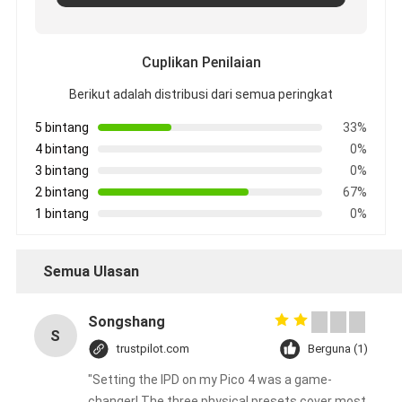
Cuplikan Penilaian
Berikut adalah distribusi dari semua peringkat
5 bintang
33%
4 bintang
0%
3 bintang
0%
2 bintang
67%
1 bintang
0%
Semua Ulasan
Songshang
S
trustpilot.com
Berguna (1)
"Setting the IPD on my Pico 4 was a game-
changer! The three physical presets cover most