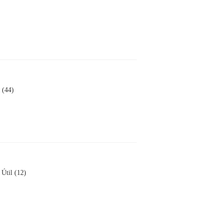
l (44)
Útil (12)