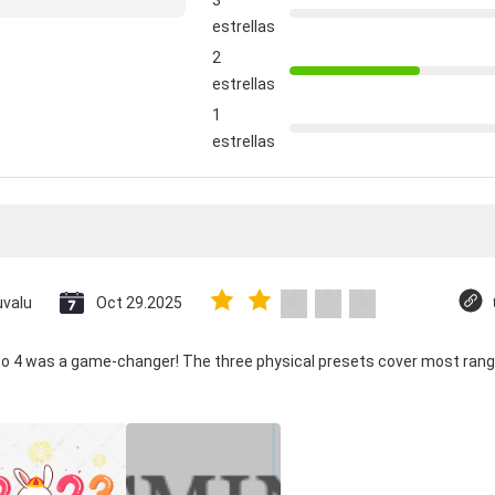
3
estrellas
2
estrellas
1
estrellas
uvalu
Oct 29.2025
co 4 was a game-changer! The three physical presets cover most rang