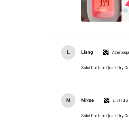
L
Liang
Azerbaij
Solid Pattern Quick Dry
M
Mixue
United S
Solid Pattern Quick Dry