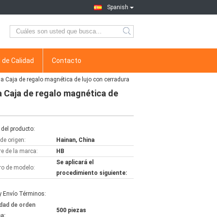
Spanish
 de Calidad
Contacto
sa Caja de regalo magnética de lujo con cerradura
a Caja de regalo magnética de
del producto:
de origen:
Hainan, China
e de la marca:
HB
Se aplicará el
o de modelo:
procedimiento siguiente:
y Envío Términos:
dad de orden
500 piezas
a: