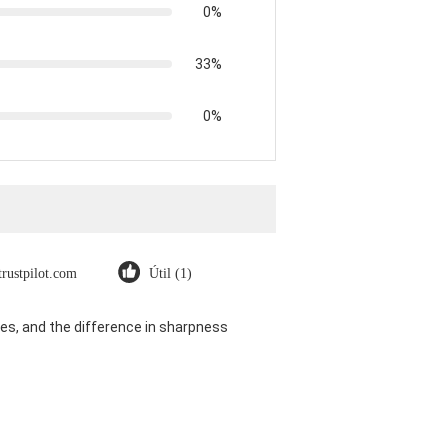
0%
33%
0%
trustpilot.com
Útil (1)
es, and the difference in sharpness