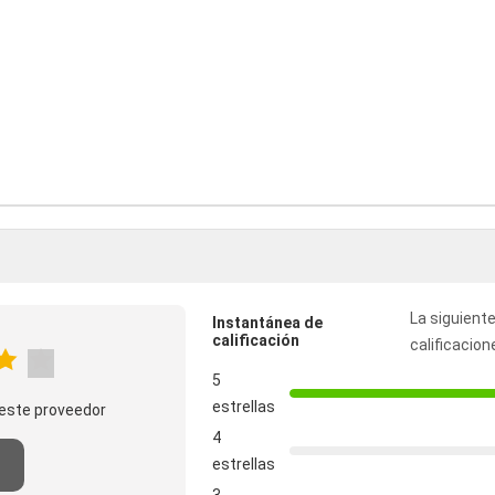
La siguiente
Instantánea de
calificación
calificacion
5
estrellas
este proveedor
4
estrellas