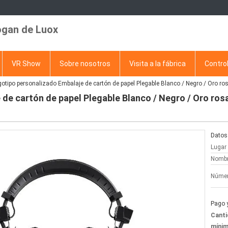
ogan de Luox
VR Show
Sobre nosotros
Visita a la fábrica
Control
otipo personalizado Embalaje de cartón de papel Plegable Blanco / Negro / Oro ro
de cartón de papel Plegable Blanco / Negro / Oro ros
Datos 
Lugar 
Nombr
Númer
Pago 
Canti
mínim