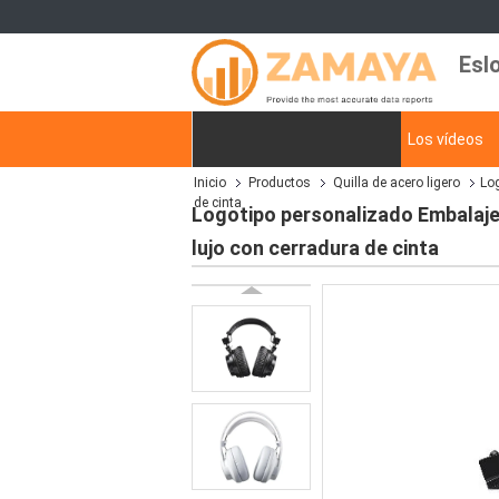
Esl
Inicio
Productos
Los vídeos
Inicio
Productos
Quilla de acero ligero
Log
Solicitar una cotización
de cinta
Logotipo personalizado Embalaje 
lujo con cerradura de cinta