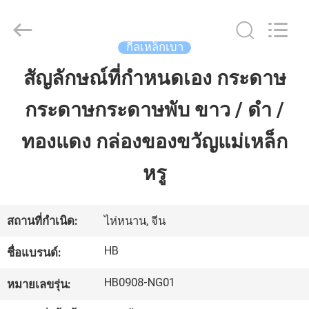
Luox
Machinery
Co.,
Ltd..
All
กีลเหล็กเบา
Rights
Reserved.
Developed
สัญลักษณ์ที่กําหนดเอง กระดาษ
บ้าน
by
ECER
กระดาษกระดาษพับ ขาว / ดํา /
สินค้า
ทองแดง กล่องของขวัญแม่เหล็ก
หรู
วิดีโอ
สถานที่กำเนิด:
ไห่หนาน, จีน
รายการ
HB
ชื่อแบรนด์:
VR
HB0908-NG01
หมายเลขรุ่น: