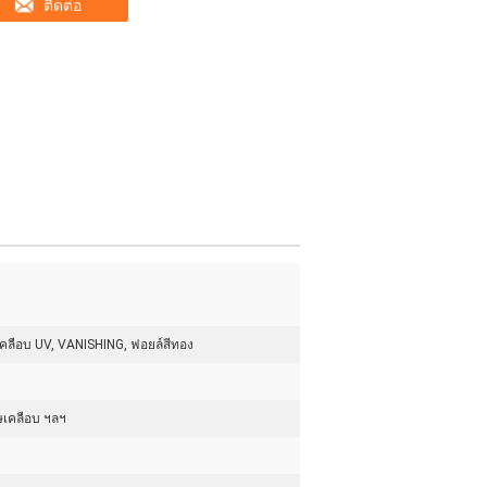
ติดต่อ
, เคลือบ UV, VANISHING, ฟอยล์สีทอง
ษเคลือบ ฯลฯ