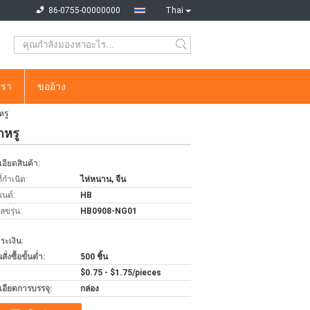
86-0755-00000000
Thai
เรา
ขออ้าง
หรู
กหรู
อียดสินค้า:
่กำเนิด:
ไห่หนาน, จีน
รนด์:
HB
ขรุ่น:
HB0908-NG01
ะเงิน:
่งซื้อขั้นต่ำ:
500 ชิ้น
$0.75 - $1.75/pieces
เอียดการบรรจุ:
กล่อง