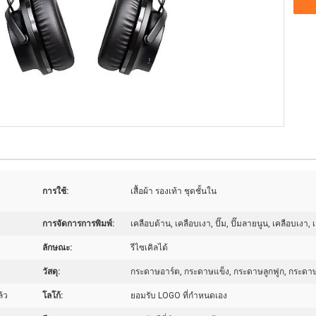
การใช้:
เสื้อผ้า รองเท้า ชุดชั้นใน
การจัดการการพิมพ์:
เคลือบด้าน, เคลือบเงา, ปั๊ม, ปั๊มลายนูน, เคลือบเงา
ลักษณะ:
รีไซเคิลได้
วัสดุ:
กระดาษอาร์ต, กระดาษแข็ง, กระดาษลูกฟูก, กระดา
้ว
โลโก้:
ยอมรับ LOGO ที่กําหนดเอง