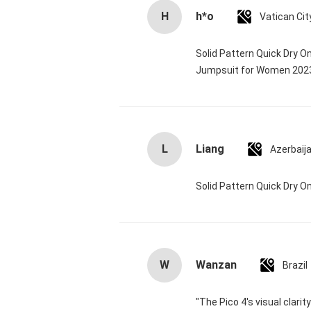
H
h*o
Solid Pattern Quick Dry 
Jumpsuit for Women 20
L
Liang
Azerbaij
Solid Pattern Quick Dry
W
Wanzan
Brazil
"The Pico 4's visual clari