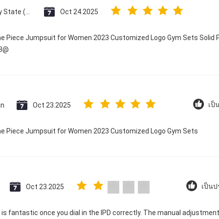
Vatican City State (Holy See)
Oct 24.2025
One Piece Jumpsuit for Women 2023 Customized Logo Gym Sets Solid P
23@
an
Oct 23.2025
เป็
 One Piece Jumpsuit for Women 2023 Customized Logo Gym Sets
Oct 23.2025
เป็นป
ty is fantastic once you dial in the IPD correctly. The manual adjustme