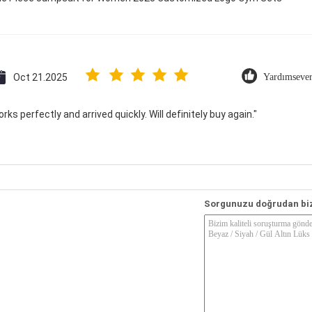
Oct 21.2025
Yardımsever
ks perfectly and arrived quickly. Will definitely buy again."
Sorgunuzu doğrudan bi