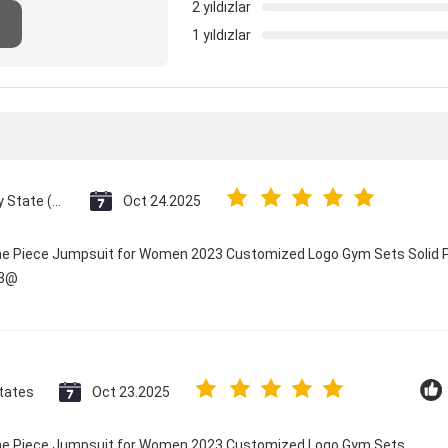
2 yıldızlar
1 yıldızlar
Vatican City State (Holy See)
Oct 24.2025
One Piece Jumpsuit for Women 2023 Customized Logo Gym Sets Solid P
23@
tates
Oct 23.2025
 One Piece Jumpsuit for Women 2023 Customized Logo Gym Sets