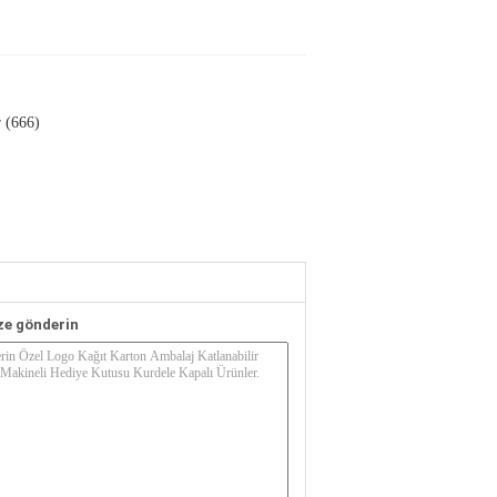
 (666)
ze gönderin