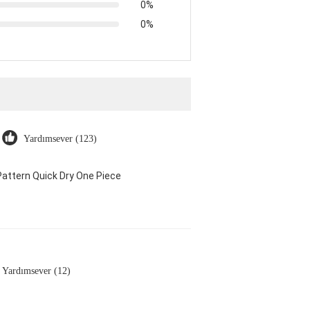
0%
0%
Yardımsever (123)
attern Quick Dry One Piece
Yardımsever (12)