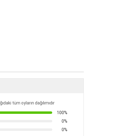
ıdaki tüm oyların dağılımıdır
100%
0%
0%