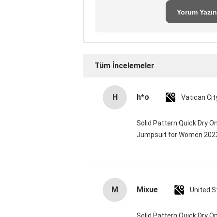
Yorum Yazın
Tüm İncelemeler
H
h*o
Solid Pattern Quick Dry 
Jumpsuit for Women 20
M
Mixue
United S
Solid Pattern Quick Dry