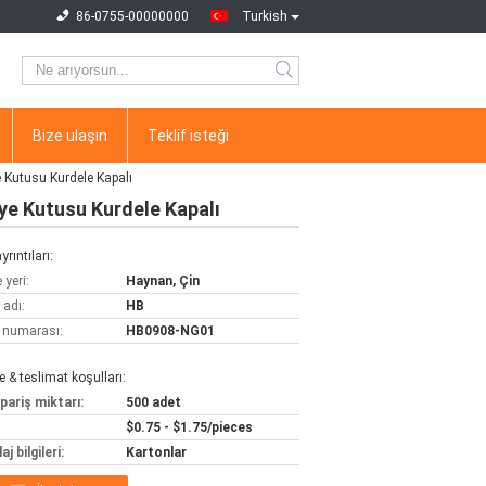
86-0755-00000000
Turkish
Bize ulaşın
Teklif isteği
e Kutusu Kurdele Kapalı
iye Kutusu Kurdele Kapalı
yrıntıları:
yeri:
Haynan, Çin
 adı:
HB
 numarası:
HB0908-NG01
& teslimat koşulları:
pariş miktarı:
500 adet
$0.75 - $1.75/pieces
j bilgileri:
Kartonlar