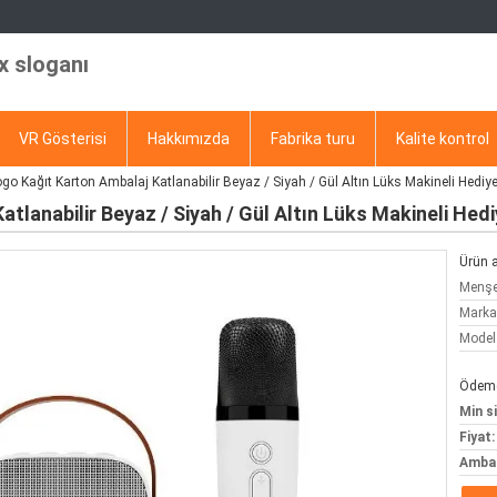
x sloganı
VR Gösterisi
Hakkımızda
Fabrika turu
Kalite kontrol
go Kağıt Karton Ambalaj Katlanabilir Beyaz / Siyah / Gül Altın Lüks Makineli Hediy
tlanabilir Beyaz / Siyah / Gül Altın Lüks Makineli Hed
Ürün a
Menşe 
Marka
Model
Ödeme 
Min si
Fiyat:
Ambala