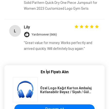
Solid Pattern Quick Dry One Piece Jumpsuit for
Women 2023 Customized Logo Gym Sets
Lily
L
Yardımsever (666)
"Great value for money. Works perfectly and
arrived quickly. Will definitely buy again."
En İyi Fiyatı Alın
Özel Logo Kağıt Karton Ambalaj
Katlanabilir Beyaz / Siyah / Gül
Altın Lüks Makineli Hediye Kutusu
Kurdele Kapalı