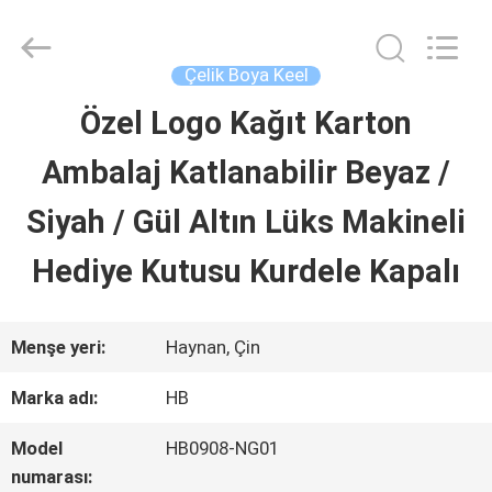
Luox
Machinery
Co.,
Ltd..
Çelik Boya Keel
All
Rights
Özel Logo Kağıt Karton
EVDE
Reserved.
Developed
by
Ambalaj Katlanabilir Beyaz /
ECER
ÜRÜN
Siyah / Gül Altın Lüks Makineli
Hediye Kutusu Kurdele Kapalı
VIDEOLAR
Menşe yeri:
Haynan, Çin
VR
Marka adı:
HB
GÖSTERISI
Model
HB0908-NG01
numarası: