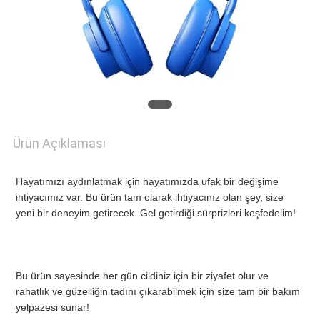
HABERLER
BIR
İNDIRIM
İSTE
Ürün Açıklaması
Hayatımızı aydınlatmak için hayatımızda ufak bir değişime 
SITE
ihtiyacımız var. Bu ürün tam olarak ihtiyacınız olan şey, size 
yeni bir deneyim getirecek. Gel getirdiği sürprizleri keşfedelim!
HARITASI
Bu ürün sayesinde her gün cildiniz için bir ziyafet olur ve 
GIZLILIK
rahatlık ve güzelliğin tadını çıkarabilmek için size tam bir bakım 
yelpazesi sunar!
POLITIKASI