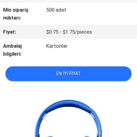
BIZIM
Min sipariş
500 adet
HAKKIMIZDA
miktarı:
Fiyat:
$0.75 - $1.75/pieces
FABRIKA
Ambalaj
Kartonlar
TURU
bilgileri:
KALITE
EN IYI FIYAT
KONTROLÜ
BIZIMLE
İLETIŞIM