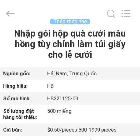
Machinery
Co.,
Ltd..
All
Rights
Thép thép nhẹ
Reserved.
Developed
Nhập gói hộp quà cưới màu
NHÀ
by
ECER
hồng tùy chỉnh làm túi giấy
SẢN
cho lễ cưới
PHẨM
Nguồn gốc:
Hải Nam, Trung Quốc
VIDEO
Hàng hiệu:
HB
Số mô hình:
HB221125-09
TRÌNH
Số lượng đặt
500 miếng
DIỄN
hàng tối thiểu:
VR
Giá bán:
$0.50/pieces 500-1999 pieces