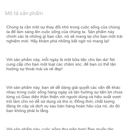
LƯỢNG
Mô tả sản phẩm
LIÊN
HỆ
Chúng ta cần một sự thay đổi nhỏ trong cuộc sống của chúng 
ta để làm sáng lên cuộc sống của chúng ta. Sản phẩm này 
VỚI
chính xác là những gì bạn cần, nó sẽ mang lại cho bạn một trải 
nghiệm mới. Hãy khám phá những bất ngờ nó mang lại!
CHÚNG
TÔI
Với sản phẩm này, mỗi ngày là một bữa tiệc cho làn da! Nó 
cung cấp cho bạn một loạt các chăm sóc, để bạn có thể tận 
hưởng sự thoải mái và vẻ đẹp!
TIN
TỨC
Với sản phẩm này, bạn sẽ dễ dàng giải quyết các vấn đề khác 
nhau trong cuộc sống hàng ngày và tận hưởng sự tiện lợi chưa 
từng có.Giao diện thân thiện với người dùng và hiệu suất vượt 
trội làm cho nó dễ sử dụng và thú vị. Đồng thời, chất lượng 
YÊU
đáng tin cậy và dịch vụ sau bán hàng hoàn hảo của nó, do đó 
bạn không phải lo lắng.
CẦU
ĐẶT
Với sản phẩm này, cuộc sống thư giãn hơn! Bạn muốn tận 