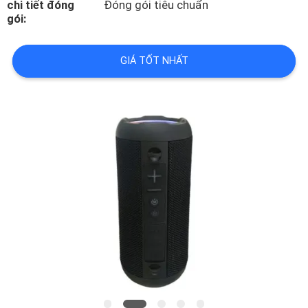
chi tiết đóng
Đóng gói tiêu chuẩn
VỀ
gói:
CHÚNG
TÔI
GIÁ TỐT NHẤT
CHUYẾN
THAM
QUAN
NHÀ
MÁY
KIỂM
SOÁT
CHẤT