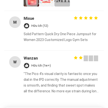
Mixue
M
Hữu ích (12)
Solid Pattern Quick Dry One Piece Jumpsuit for
Women 2023 Customized Logo Gym Sets
Wanzan
W
Hữu ích (1w+)
"The Pico 4's visual clarity is fantastic once you
dial in the IPD correctly. The manual adjustment
is smooth, and finding that sweet spot makes
all the difference. No more eye strain during long
sessions. Highly recommend taking the time to
set it up properly!""The Pico 4's visual clarity is