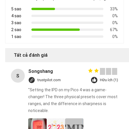
5 sao
33%
4 sao
0%
3 sao
0%
2 sao
67%
1 sao
0%
Tất cả đánh giá
Songshang
S
trustpilot.com
Hữu ích (1)
"Setting the IPD on my Pico 4 was a game-
changer! The three physical presets cover most
ranges, and the difference in sharpness is
noticeable.