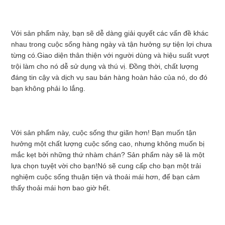
TÔI
Với sản phẩm này, bạn sẽ dễ dàng giải quyết các vấn đề khác 
TIN
nhau trong cuộc sống hàng ngày và tận hưởng sự tiện lợi chưa 
từng có.Giao diện thân thiện với người dùng và hiệu suất vượt 
TỨC
trội làm cho nó dễ sử dụng và thú vị. Đồng thời, chất lượng 
đáng tin cậy và dịch vụ sau bán hàng hoàn hảo của nó, do đó 
bạn không phải lo lắng.
YÊU
CẦU
Với sản phẩm này, cuộc sống thư giãn hơn! Bạn muốn tận 
hưởng một chất lượng cuộc sống cao, nhưng không muốn bị 
ĐẶT
mắc kẹt bởi những thứ nhàm chán? Sản phẩm này sẽ là một 
lựa chọn tuyệt vời cho bạn!Nó sẽ cung cấp cho bạn một trải 
GIÁ
nghiệm cuộc sống thuận tiện và thoải mái hơn, để bạn cảm 
thấy thoải mái hơn bao giờ hết.
SƠ