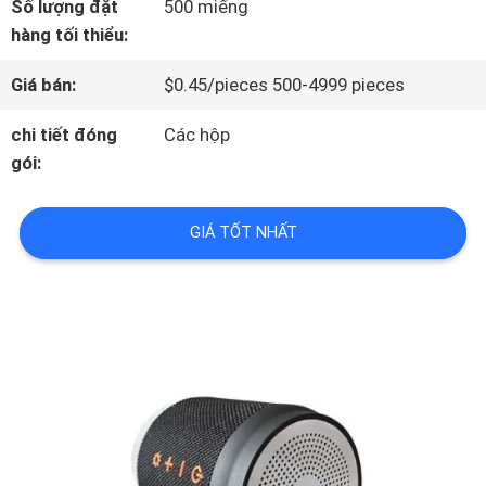
Số lượng đặt
500 miếng
VR
hàng tối thiểu:
Giá bán:
$0.45/pieces 500-4999 pieces
VỀ
chi tiết đóng
Các hộp
CHÚNG
gói:
TÔI
GIÁ TỐT NHẤT
CHUYẾN
THAM
QUAN
NHÀ
MÁY