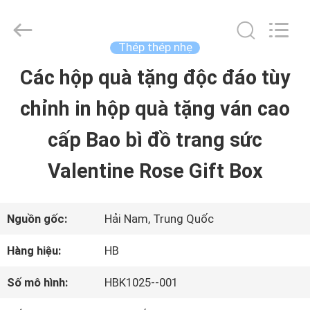
Luox
Machinery
Co.,
Ltd..
Thép thép nhẹ
All
Rights
Các hộp quà tặng độc đáo tùy
NHÀ
Reserved.
Developed
chỉnh in hộp quà tặng ván cao
by
ECER
SẢN
cấp Bao bì đồ trang sức
PHẨM
Valentine Rose Gift Box
VIDEO
Nguồn gốc:
Hải Nam, Trung Quốc
Hàng hiệu:
HB
TRÌNH
Số mô hình:
HBK1025--001
DIỄN