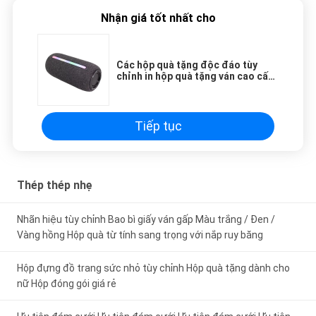
fantastic once you dial in the IPD correctly. The
Nhận giá tốt nhất cho
manual adjustment is smooth, and finding that
sweet spot makes all the difference. No more
eye strain during long sessions. Highly
Các hộp quà tặng độc đáo tùy
recommend taking the time to set it up
chỉnh in hộp quà tặng ván cao cấp
properly!""The Pico 4's visual clarity is fantastic
Bao bì đồ trang sức Valentine
Rose Gift Box
once you dial in the IPD correctly. The manual
adjustment is smooth, and finding that sweet
Tiếp tục
spot makes all the difference. No more eye
strain during long sessions. Highly recommend
taking the time to set it up properly!""The Pico
Thép thép nhẹ
4's visual clarity is fantastic once you dial in the
IPD correctly. The manual adjustment is
Nhãn hiệu tùy chỉnh Bao bì giấy ván gấp Màu trắng / Đen /
smooth, and finding that sweet spot makes all
Vàng hồng Hộp quà từ tính sang trọng với nắp ruy băng
the difference. No more eye strain during long
sessions. Highly r
Hộp đựng đồ trang sức nhỏ tùy chỉnh Hộp quà tặng dành cho
nữ Hộp đóng gói giá rẻ