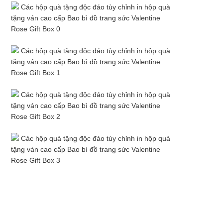
ĐỒ
TRANG
WEB
CHÍNH
SÁCH
BẢO
MẬT