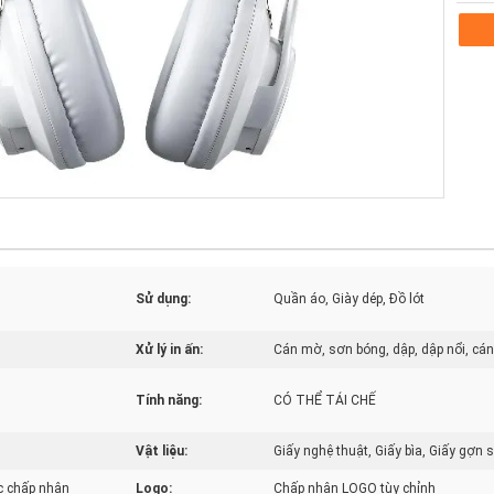
Sử dụng:
Quần áo, Giày dép, Đồ lót
Xử lý in ấn:
Cán mờ, sơn bóng, dập, dập nổi, cán
Tính năng:
CÓ THỂ TÁI CHẾ
Vật liệu:
Giấy nghệ thuật, Giấy bìa, Giấy gợn só
c chấp nhận
Logo:
Chấp nhận LOGO tùy chỉnh