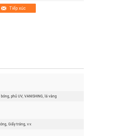
Tiếp xúc
 bóng, phủ UV, VANISHING, lá vàng
ng, Giấy tráng, v.v.