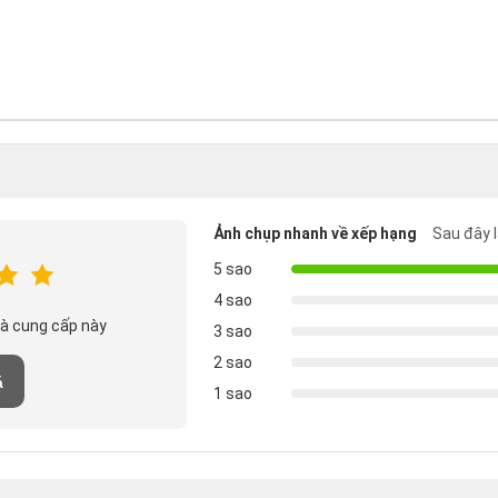
Ảnh chụp nhanh về xếp hạng
Sau đây l
5 sao
4 sao
hà cung cấp này
3 sao
2 sao
á
1 sao