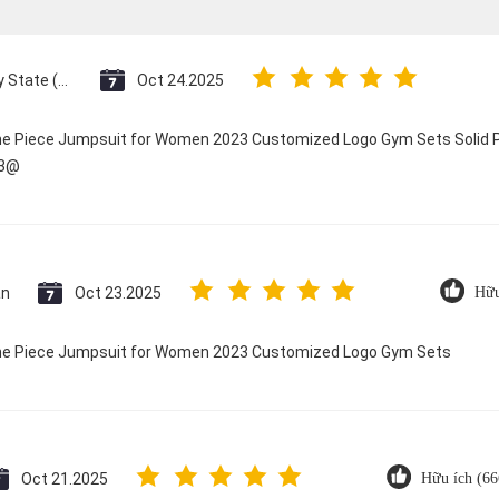
Vatican City State (Holy See)
Oct 24.2025
One Piece Jumpsuit for Women 2023 Customized Logo Gym Sets Solid P
23@
an
Oct 23.2025
Hữu
 One Piece Jumpsuit for Women 2023 Customized Logo Gym Sets
Oct 21.2025
Hữu ích (66