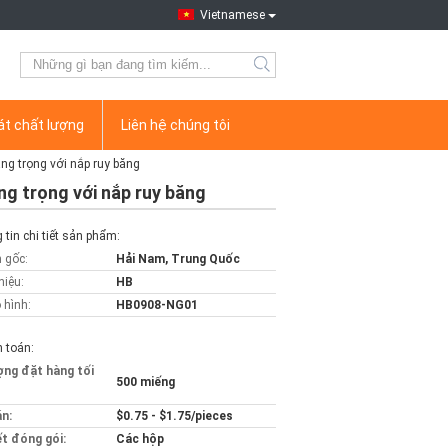
Vietnamese
át chất lượng
Liên hệ chúng tôi
ng trọng với nắp ruy băng
ng trọng với nắp ruy băng
tin chi tiết sản phẩm:
 gốc:
Hải Nam, Trung Quốc
hiệu:
HB
 hình:
HB0908-NG01
 toán:
ợng đặt hàng tối
500 miếng
án:
$0.75 - $1.75/pieces
ết đóng gói:
Các hộp