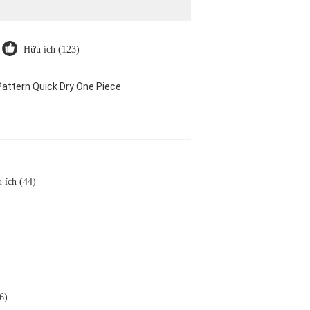
Hữu ích (123)
attern Quick Dry One Piece
 ích (44)
6)