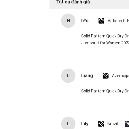
Tất cả đánh giá
H
h*o
Solid Pattern Quick Dry 
Jumpsuit for Women 20
L
Liang
Azerbaij
Solid Pattern Quick Dry
L
Lily
Brazil