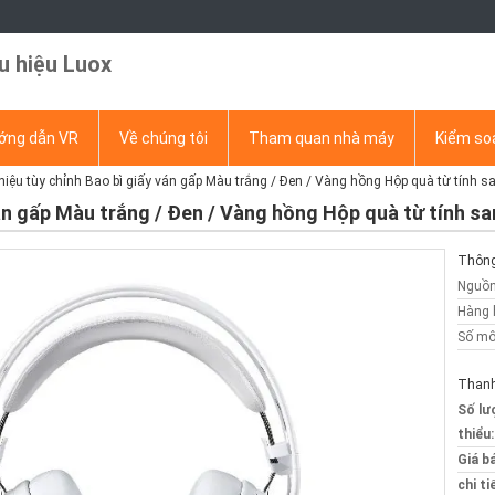
u hiệu Luox
ớng dẫn VR
Về chúng tôi
Tham quan nhà máy
Kiểm so
iệu tùy chỉnh Bao bì giấy ván gấp Màu trắng / Đen / Vàng hồng Hộp quà từ tính sa
ván gấp Màu trắng / Đen / Vàng hồng Hộp quà từ tính sa
Thông 
Nguồn
Hàng 
Số mô
Thanh
Số lư
thiểu:
Giá b
chi ti