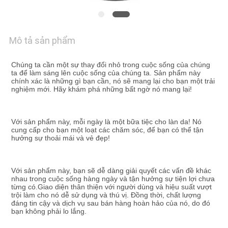
LƯỢNG
LIÊN
Mô tả sản phẩm
HỆ
VỚI
Chúng ta cần một sự thay đổi nhỏ trong cuộc sống của chúng 
ta để làm sáng lên cuộc sống của chúng ta. Sản phẩm này 
CHÚNG
chính xác là những gì bạn cần, nó sẽ mang lại cho bạn một trải 
nghiệm mới. Hãy khám phá những bất ngờ nó mang lại!
TÔI
Với sản phẩm này, mỗi ngày là một bữa tiệc cho làn da! Nó 
cung cấp cho bạn một loạt các chăm sóc, để bạn có thể tận 
TIN
hưởng sự thoải mái và vẻ đẹp!
TỨC
Với sản phẩm này, bạn sẽ dễ dàng giải quyết các vấn đề khác 
nhau trong cuộc sống hàng ngày và tận hưởng sự tiện lợi chưa 
YÊU
từng có.Giao diện thân thiện với người dùng và hiệu suất vượt 
trội làm cho nó dễ sử dụng và thú vị. Đồng thời, chất lượng 
CẦU
đáng tin cậy và dịch vụ sau bán hàng hoàn hảo của nó, do đó 
bạn không phải lo lắng.
ĐẶT