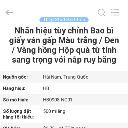
Machinery
Co.,
Ltd..
All
Rights
Thép Stud Partition
Reserved.
Developed
Nhãn hiệu tùy chỉnh Bao bì
NHÀ
by
ECER
giấy ván gấp Màu trắng / Đen
SẢN
/ Vàng hồng Hộp quà từ tính
PHẨM
sang trọng với nắp ruy băng
VIDEO
Nguồn gốc:
Hải Nam, Trung Quốc
Hàng hiệu:
HB
TRÌNH
Số mô hình:
HB0908-NG01
DIỄN
Số lượng đặt
500 miếng
VR
hàng tối thiểu: