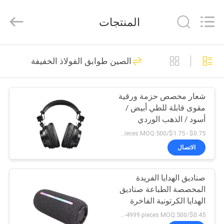
Machinery
Co.,
Ltd..
المنتجات
All
Rights
Reserved.
Developed
by
المنزل
9
ECER
الصين طوابق الفولاذ الخفيفة
حفرة الفولاذ الخفيفة
المنتجات
شعار مخصص حزمة ورقية
مقوى قابلة للطي أبيض /
فيديوهات
أسود / الذهب الوردي
فاخرة صندوق هدايا
$0.75 - $1.75/pieces MOQ:500 قطعة
مغناطيسية مع إغلاق
برنامج
الاتصال
الشريط
9
VR
صناديق الهدايا الفريدة
طوابق الفولاذ الخفيفة
المخصصة الطباعة صناديق
حولنا
الهدايا الكرتونية الفاخرة
التعبئة والتغليف
$0.45/pieces 500-4999 pieces MOQ:500 قطعة