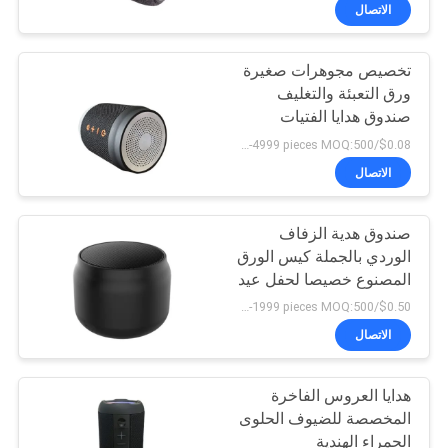
المجوهرات صناديق هدايا
جولة
الاتصال
عيد الحب
في
تخصيص مجوهرات صغيرة
المصنع
3
ورق التعبئة والتغليف
صندوق هدايا الفتيات
قشرة الطلاء من
مراقبة
صندوق التعبئة الرخيصة
$0.08/pieces 500-4999 pieces MOQ:500 قطعة
الصلب
الجودة
الاتصال
اتصل
صندوق هدية الزفاف
الوردي بالجملة كيس الورق
بنا
المصنوع خصيصا لحفل عيد
9
الميلاد
$0.50/pieces 500-1999 pieces MOQ:500 قطعة
أخبار
الاتصال
الحائط الفولاذي
اطلب
هدايا العروس الفاخرة
المخصصة للضيوف الحلوى
اقتباس
الحمراء الهندية