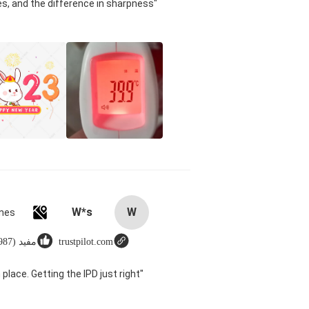
s, and the difference in sharpness
W*s
W
trustpilot.com
مفيد (8987)
 place. Getting the IPD just right