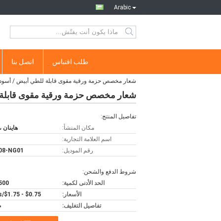
Arabic
طلب اقتباس
اتصل بنا
شعار مخصص حزمة ورقية مقوى قابلة للطي أبيض / أسود /
شعار مخصص حزمة ورقية مقوى قابلة لل
تفاصيل المنتج:
مكان المنشأ:
هاينان ،
اسم العلامة التجارية:
رقم الموديل:
08-NG01
شروط الدفع والشحن:
الحد الأدنى لكمية:
500 قطع
الأسعار:
$0.75 - $1.75/pieces
تفاصيل التغليف:
ص