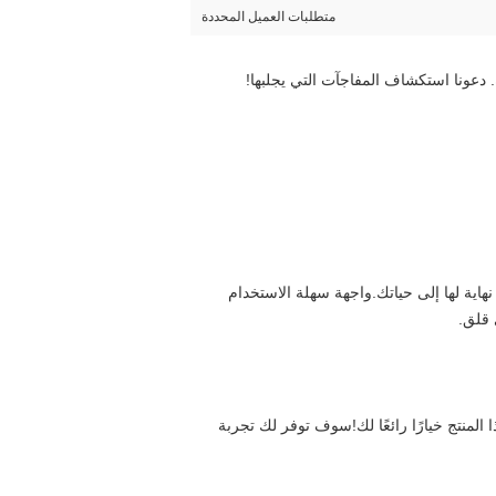
متطلبات العميل المحددة
 دعونا استكشاف المفاجآت التي يجلبها!
مع هذا المنتج، سوف تحل بسهولة مشاكل مختلفة في الحياة اليومية وتتمتع بالراحة غير المسبوقة. هذا المنتج سيجلب مفاجآت لا نهاية لها إلى حياتك.واجهة سهلة الاستخدام 
 قلق.
مع هذا المنتج ، الحياة أكثر استرخاءً! تريد الاستمتاع بنوعية عالية من الحياة ، ولكن لا تريد أن تتعثر في الأشياء المملة؟ سيكون هذا المنتج خيارًا رائعًا لك!سوف توفر لك تجربة 