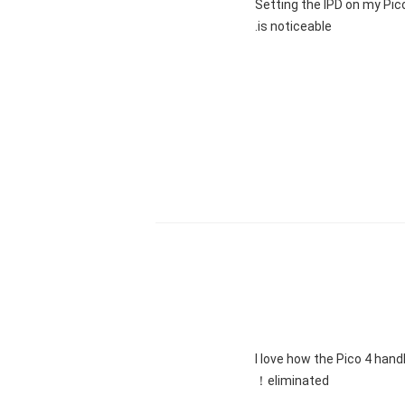
"Setting the IPD on my Pi
is noticeable.
"I love how the Pico 4 hand
eliminated！