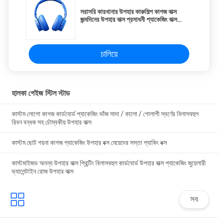
সরাসরি কারখানার উপহার কারুশিল্প কাগজ বাক্স
জন্মদিনের উপহার বাক্স প্রসাধনী প্যাকেজিং বাক্স
কার্ডবোর্ড
চালিয়ে
হালকা গেইজ স্টিল স্টাড
কাস্টম লোগো কাগজ কার্ডবোর্ড প্যাকেজিং ভাঁজ সাদা / কালো / গোলাপী স্বর্ণের বিলাসবহুল
রিবন বন্ধক সহ চৌম্বকীয় উপহার বাক্স
কাস্টম ছোট গয়না কাগজ প্যাকেজিং উপহার বক্স মেয়েদের সস্তা প্যাকিং বক্স
কাস্টমাইজড অনন্য উপহার বাক্স প্রিন্টিং বিলাসবহুল কার্ডবোর্ড উপহার বাক্স প্যাকেজিং জুয়েলারী
ভ্যালেন্টাইন রোজ উপহার বাক্স
সব