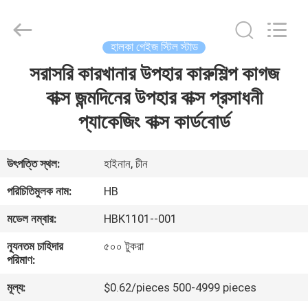
Machinery
Co.,
Ltd..
All
Rights
হালকা গেইজ স্টিল স্টাড
Reserved.
Developed
by
সরাসরি কারখানার উপহার কারুশিল্প কাগজ
বাড়ি
ECER
বাক্স জন্মদিনের উপহার বাক্স প্রসাধনী
পণ্য
প্যাকেজিং বাক্স কার্ডবোর্ড
ভিডিও
উৎপত্তি স্থল:
হাইনান, চীন
পরিচিতিমুলক নাম:
HB
ভিআর
মডেল নম্বার:
HBK1101--001
শো
ন্যূনতম চাহিদার
৫০০ টুকরা
পরিমাণ:
আমাদের
মূল্য:
$0.62/pieces 500-4999 pieces
সম্বন্ধে