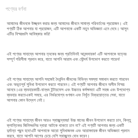
একটি
পণ্যের বর্ণনা
উদ্ধৃতি
অনুরোধ
আমাদের জীবনকে উজ্জ্বল করার জন্য আমাদের জীবনে সামান্য পরিবর্তনের প্রয়োজন। এই 
পণ্যটি ঠিক আপনার যা প্রয়োজন, এটি আপনাকে একটি নতুন অভিজ্ঞতা এনে দেবে। আসুন 
করুন
এটির বিস্ময়গুলি আবিষ্কার করি!
সাইট
এই পণ্যের সাহায্যে আপনার ত্বকের জন্য প্রতিদিনই আনন্দদায়ক! এটি আপনাকে যত্নের 
সম্পূর্ণ পরিসীমা প্রদান করে, যাতে আপনি আরাম এবং সৌন্দর্য উপভোগ করতে পারেন!
ম্যাপ
এই পণ্যের সাহায্যে আপনি সহজেই দৈনন্দিন জীবনের বিভিন্ন সমস্যা সমাধান করতে পারবেন 
গোপনীয়তা
এবং অভূতপূর্ব সুবিধা উপভোগ করতে পারবেন। এই পণ্যটি আপনার জীবনে অসীম বিস্ময় 
আনবে।এর ব্যবহারকারী-বান্ধব ইন্টারফেস এবং উচ্চতর কর্মক্ষমতা এটি সহজ এবং উপভোগ্য 
নীতি
ব্যবহার করতেএকই সময়ে, এর নির্ভরযোগ্য গুণমান এবং নিখুঁত বিক্রয়োত্তর সেবা, যাতে 
আপনার কোন উদ্বেগ নেই।
এই পণ্যের সাহায্যে জীবন আরও স্বাচ্ছন্দ্যময়! উচ্চ মানের জীবন উপভোগ করতে চান, কিন্তু 
ক্লান্তিকর জিনিসগুলির দ্বারা আটকে থাকতে চান না? এই পণ্যটি আপনার জন্য একটি 
দুর্দান্ত পছন্দ হবে!এটি আপনাকে আরো সুবিধাজনক এবং আরামদায়ক জীবন অভিজ্ঞতা প্রদান 
করবে, যাতে আপনি আগের চেয়ে বেশি স্বাচ্ছন্দ্য বোধ করেন।