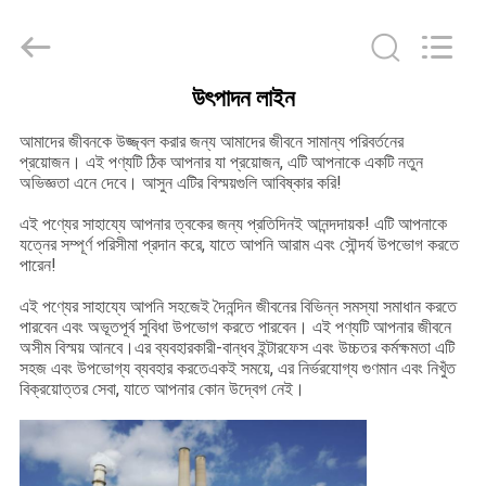
Machinery
Co.,
Ltd..
All
Rights
Reserved.
Developed
উৎপাদন লাইন
by
বাড়ি
ECER
আমাদের জীবনকে উজ্জ্বল করার জন্য আমাদের জীবনে সামান্য পরিবর্তনের
প্রয়োজন। এই পণ্যটি ঠিক আপনার যা প্রয়োজন, এটি আপনাকে একটি নতুন
পণ্য
অভিজ্ঞতা এনে দেবে। আসুন এটির বিস্ময়গুলি আবিষ্কার করি!
এই পণ্যের সাহায্যে আপনার ত্বকের জন্য প্রতিদিনই আনন্দদায়ক! এটি আপনাকে
যত্নের সম্পূর্ণ পরিসীমা প্রদান করে, যাতে আপনি আরাম এবং সৌন্দর্য উপভোগ করতে
ভিডিও
পারেন!
এই পণ্যের সাহায্যে আপনি সহজেই দৈনন্দিন জীবনের বিভিন্ন সমস্যা সমাধান করতে
ভিআর
পারবেন এবং অভূতপূর্ব সুবিধা উপভোগ করতে পারবেন। এই পণ্যটি আপনার জীবনে
অসীম বিস্ময় আনবে।এর ব্যবহারকারী-বান্ধব ইন্টারফেস এবং উচ্চতর কর্মক্ষমতা এটি
শো
সহজ এবং উপভোগ্য ব্যবহার করতেএকই সময়ে, এর নির্ভরযোগ্য গুণমান এবং নিখুঁত
বিক্রয়োত্তর সেবা, যাতে আপনার কোন উদ্বেগ নেই।
আমাদের
সম্বন্ধে