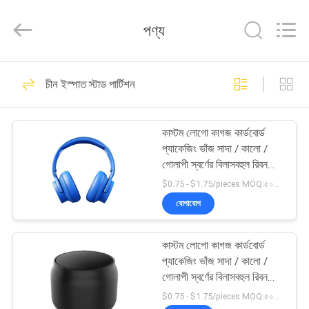
Machinery
Co.,
Ltd..
পণ্য
All
Rights
Reserved.
Developed
by
বাড়ি
9
ECER
চীন ইস্পাত স্টাড পার্টিশন
হালকা ইস্পাত কিল
পণ্য
কাস্টম লোগো কাগজ কার্ডবোর্ড
প্যাকেজিং ভাঁজ সাদা / কালো /
ভিডিও
গোলাপী স্বর্ণের বিলাসবহুল রিবন
বন্ধক সহ চৌম্বকীয় উপহার বাক্স
$0.75 - $1.75/pieces MOQ:৫০০ টুকরা
ভিআর
যোগাযোগ
9
শো
কাস্টম লোগো কাগজ কার্ডবোর্ড
হালকা গেইজ স্টিল স্টাড
প্যাকেজিং ভাঁজ সাদা / কালো /
আমাদের
গোলাপী স্বর্ণের বিলাসবহুল রিবন
বন্ধক সহ চৌম্বকীয় উপহার বাক্স
সম্বন্ধে
$0.75 - $1.75/pieces MOQ:৫০০ টুকরা