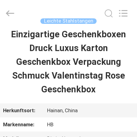
Machinery
Co.,
Ltd..
All
Leichte Stahlstangen
Rights
Reserved.
Einzigartige Geschenkboxen
ZU
Developed
by
Druck Luxus Karton
HAUSE
ECER
Geschenkbox Verpackung
PRODUKTE
Schmuck Valentinstag Rose
Geschenkbox
VIDEOS
Herkunftsort:
Hainan, China
VR-
Markenname:
HB
SHOW