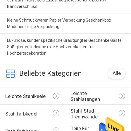
Schwarz / Roségold Luxus Magnetgeschenk-Box mit
the difference. No more eye strain during long
Bandverschluss
sessions. Highly r
Kleine Schmuckwaren Papier Verpackung Geschenkbox
Mädchen billige Verpackung
Luxuriöse, kundenspezifische Brautjungfer Geschenke Gäste
Süßigkeiten Indische rote Hochzeitskarten für
Hochzeitsdekoration
Beliebte Kategorien
Alle
Leichte 
Leichte Stahlkeele
Stahlstangen
Stahl-Stud-
Stahlfarbkegel
Trennwände
Teile Für 