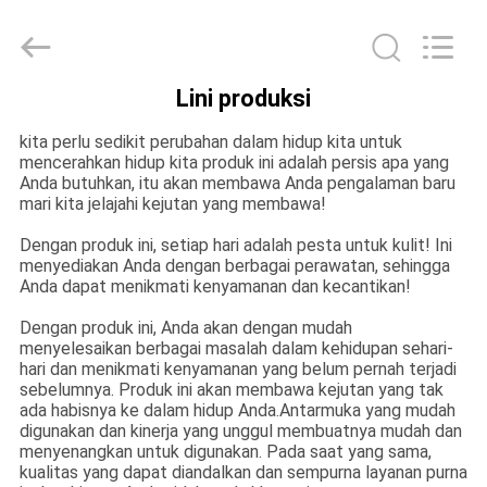
Machinery
Co.,
Ltd..
All
Rights
Reserved.
Developed
Lini produksi
by
RUMAH
ECER
kita perlu sedikit perubahan dalam hidup kita untuk
mencerahkan hidup kita produk ini adalah persis apa yang
PRODUK
Anda butuhkan, itu akan membawa Anda pengalaman baru
mari kita jelajahi kejutan yang membawa!
Dengan produk ini, setiap hari adalah pesta untuk kulit! Ini
VIDEO
menyediakan Anda dengan berbagai perawatan, sehingga
Anda dapat menikmati kenyamanan dan kecantikan!
PERTUNJUKAN
Dengan produk ini, Anda akan dengan mudah
menyelesaikan berbagai masalah dalam kehidupan sehari-
VR
hari dan menikmati kenyamanan yang belum pernah terjadi
sebelumnya. Produk ini akan membawa kejutan yang tak
ada habisnya ke dalam hidup Anda.Antarmuka yang mudah
TENTANG
digunakan dan kinerja yang unggul membuatnya mudah dan
menyenangkan untuk digunakan. Pada saat yang sama,
KAMI
kualitas yang dapat diandalkan dan sempurna layanan purna