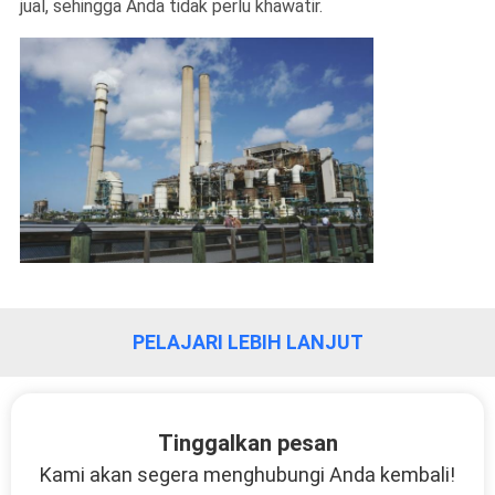
jual, sehingga Anda tidak perlu khawatir.
TUR
PABRIK
KONTROL
KUALITAS
HUBUNGI
KAMI
PELAJARI LEBIH LANJUT
BERITA
MINTA
Tinggalkan pesan
Kami akan segera menghubungi Anda kembali!
KUTIPAN