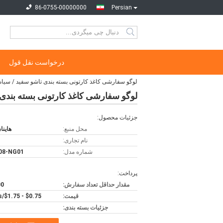
86-0755-00000000
Persian
درخواست نقل قول
لوگو سفارشی کاغذ کارتونی بسته بندی تاشو سفید / سیاه
لوگو سفارشی کاغذ کارتونی بسته بندی 
جزئیات محصول:
محل منبع:
هاینا
نام تجاری:
شماره مدل:
08-NG01
پرداخت:
مقدار حداقل تعداد سفارش:
500
قیمت:
$0.75 - $1.75/pieces
جزئیات بسته بندی: