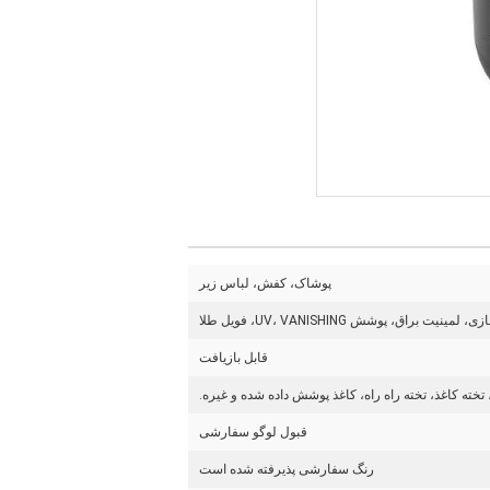
پوشاک، کفش، لباس زیر
اق، پوشش UV، VANISHING، فویل طلا
قابل بازیافت
تخته کاغذ، تخته راه راه، کاغذ پوشش داده شده و غیره.
قبول لوگو سفارشی
رنگ سفارشی پذیرفته شده است