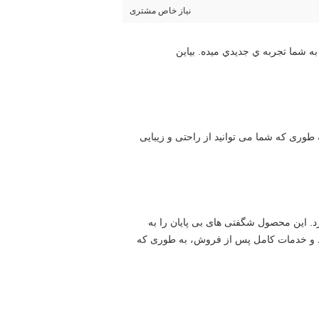
نیاز خاص مشتری
ما به يه تغيير کوچيک در زندگيمون نياز داريم تا زندگيمون رو روشن کنيم اين محصول دقیقا همون چيزيه که شما نياز داريد، اون به شما تجربه ي جديدي ميده. بياين 
با استفاده از این محصول، هر روز برای پوست یک جشن است! این به شما طیف گسترده ای از مراقبت ها را ارائه می دهد، به طوری که شما می توانید از راحتی و زیبایی 
با استفاده از این محصول به راحتی مشکلات مختلف زندگی روزمره را حل خواهید کرد و از راحتی بی سابقه ای لذت خواهید برد. این محصول شگفتی های بی پایان را به 
زندگی شما خواهد آورد.رابط کاربری دوستانه و عملکرد عالی آن را آسان و لذت بخش می کند. در عین حال، کیفیت قابل اعتماد و خدمات کامل پس از فروش، به طوری که 