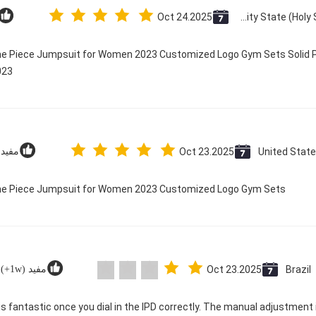
Oct 24.2025
Vatican City State (Holy See)
One Piece Jumpsuit for Women 2023 Customized Logo Gym Sets Solid P
23@
United Stat
Oct 23.2025
مفید (2
 One Piece Jumpsuit for Women 2023 Customized Logo Gym Sets
Brazil
Oct 23.2025
مفید (1w+)
ty is fantastic once you dial in the IPD correctly. The manual adjustmen