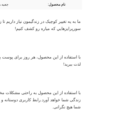
نام محصول:
جعبه ه
سورپرايزهايي که مياره رو کشف کنيم!
لذت ببرید!
شما هیچ نگرانی.