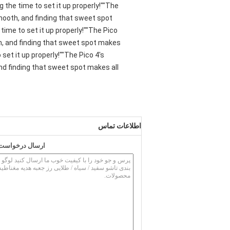
 the time to set it up properly!""The
smooth, and finding that sweet spot
ime to set it up properly!""The Pico
oth, and finding that sweet spot makes
set it up properly!""The Pico 4's
and finding that sweet spot makes all
اطلاعات تماس
ارسال درخواست خ