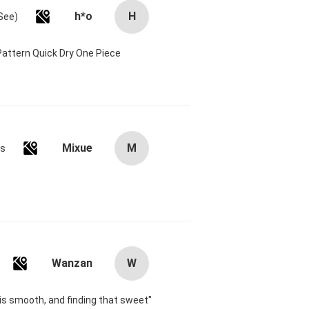
h*o
H
attern Quick Dry One Piece
Mixue
M
es
Wanzan
W
t is smooth, and finding that sweet