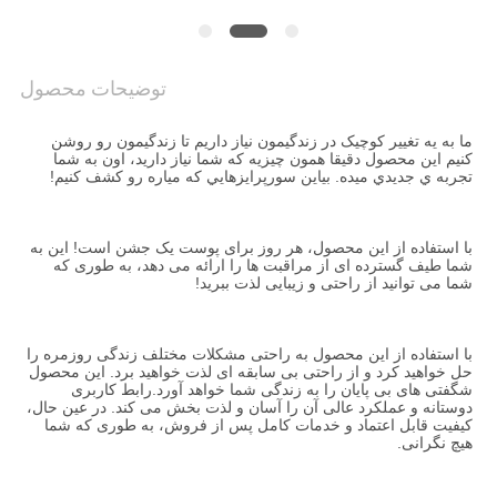
درخواست
نقل
توضیحات محصول
قول
ما به يه تغيير کوچيک در زندگيمون نياز داريم تا زندگيمون رو روشن 
کنيم اين محصول دقیقا همون چيزيه که شما نياز داريد، اون به شما 
نقشه
تجربه ي جديدي ميده. بياين سورپرايزهايي که مياره رو کشف کنيم!
سایت
با استفاده از این محصول، هر روز برای پوست یک جشن است! این به 
شما طیف گسترده ای از مراقبت ها را ارائه می دهد، به طوری که 
سیاست
شما می توانید از راحتی و زیبایی لذت ببرید!
حفظ
حریم
با استفاده از این محصول به راحتی مشکلات مختلف زندگی روزمره را 
حل خواهید کرد و از راحتی بی سابقه ای لذت خواهید برد. این محصول 
خصوصی
شگفتی های بی پایان را به زندگی شما خواهد آورد.رابط کاربری 
دوستانه و عملکرد عالی آن را آسان و لذت بخش می کند. در عین حال، 
کیفیت قابل اعتماد و خدمات کامل پس از فروش، به طوری که شما 
هیچ نگرانی.