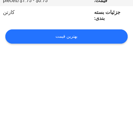
قیمت:
$0.75 - $1.75/pieces
تور
جزئیات بسته
کارتن
بندی:
کارخانه
بهترین قیمت
کنترل
کیفیت
با
ما
تماس
بگیرید
اخبار