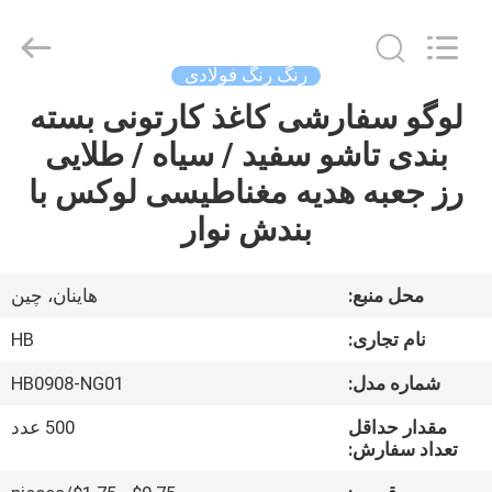
Machinery
Co.,
Ltd..
All
Rights
رنگ رنگ فولادی
Reserved.
Developed
by
لوگو سفارشی کاغذ کارتونی بسته
خونه
ECER
بندی تاشو سفید / سیاه / طلایی
محصولات
رز جعبه هدیه مغناطیسی لوکس با
بندش نوار
ویدیو
محل منبع:
هاینان، چین
نمایش
نام تجاری:
HB
VR
شماره مدل:
HB0908-NG01
درباره
مقدار حداقل
500 عدد
تعداد سفارش:
ما