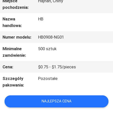
Miejsce
Hajnan, Chiny
pochodzenia:
O
Nazwa
HB
NAS
handlowa:
Numer modelu:
HB0908-NG01
WYCIECZKA
Minimalne
500 sztuk
PO
zamówienie:
FABRYCE
Cena:
$0.75 - $1.75/pieces
Szczegóły
Pozostałe
KONTROLA
pakowania:
JAKOŚCI
NAJLEPSZA CENA