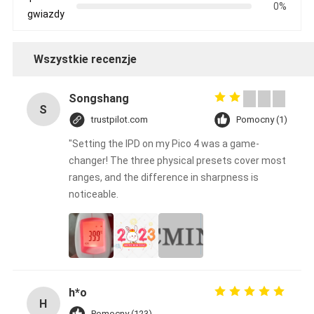
0%
gwiazdy
Wszystkie recenzje
Songshang
S
trustpilot.com
Pomocny (1)
"Setting the IPD on my Pico 4 was a game-
changer! The three physical presets cover most
ranges, and the difference in sharpness is
noticeable.
h*o
H
Pomocny (123)