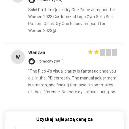
Solid Pattern Quick Dry One Piece Jumpsuit for
Women 2023 Customized Logo Gym Sets Solid
Pattern Quick Dry One Piece Jumpsuit for
Women 2023@
Wanzan
W
Pomocny (1w+)
"The Pico 4's visual clarity is fantastic once you
dial in the IPD correctly. The manual adjustment
is smooth, and finding that sweet spot makes
all the difference. No more eye strain during long
sessions. Highly recommend taking the time to
set it up properly!""The Pico 4's visual clarity is
fantastic once you dial in the IPD correctly. The
Uzyskaj najlepszą cenę za
manual adjustment is smooth, and finding that
sweet spot makes all the difference. No more