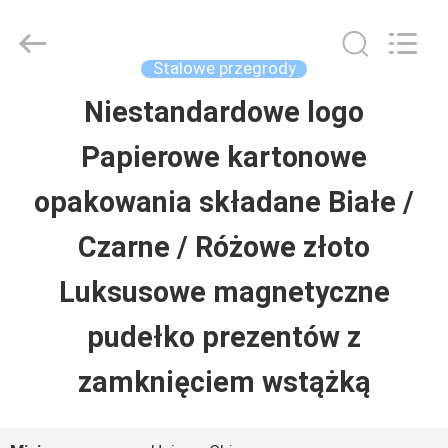
Luox
Machinery
Co.,
Ltd..
Stalowe przegrody
All
Rights
Niestandardowe logo
DO
Reserved.
Developed
Papierowe kartonowe
DOMU
by
ECER
opakowania składane Białe /
PRODUKTY
Czarne / Różowe złoto
Luksusowe magnetyczne
FILMY
pudełko prezentów z
POKAZ
zamknięciem wstążką
VR