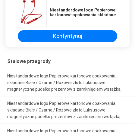
eye strain during long sessions. Highly
Niestandardowe logo Papierowe
recommend taking the time to set it up
kartonowe opakowania składane
properly!""The Pico 4's visual clarity is fantastic
Białe / Czarne / Różowe złoto
Luksusowe magnetyczne pudełko
once you dial in the IPD correctly. The manual
prezentów z zamknięciem
adjustment is smooth, and finding that sweet
wstążką
Kontyntynuj
spot makes all the difference. No more eye
strain during long sessions. Highly recommend
taking the time to set it up properly!""The Pico
Stalowe przegrody
4's visual clarity is fantastic once you dial in the
IPD correctly. The manual adjustment is
Niestandardowe logo Papierowe kartonowe opakowania
smooth, and finding that sweet spot makes all
składane Białe / Czarne / Różowe złoto Luksusowe
the difference. No more eye strain during long
magnetyczne pudełko prezentów z zamknięciem wstążką
sessions. Highly r
Niestandardowe logo Papierowe kartonowe opakowania
składane Białe / Czarne / Różowe złoto Luksusowe
magnetyczne pudełko prezentów z zamknięciem wstążką
Niestandardowe logo Papierowe kartonowe opakowania