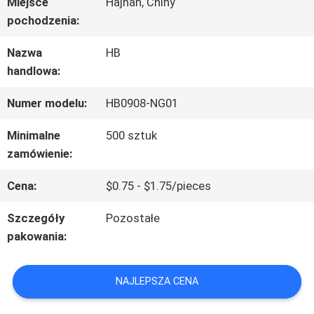
Miejsce
Hajnan, Chiny
pochodzenia:
O
Nazwa
HB
NAS
handlowa:
Numer modelu:
HB0908-NG01
WYCIECZKA
Minimalne
500 sztuk
PO
zamówienie:
FABRYCE
Cena:
$0.75 - $1.75/pieces
Szczegóły
Pozostałe
KONTROLA
pakowania:
JAKOŚCI
NAJLEPSZA CENA