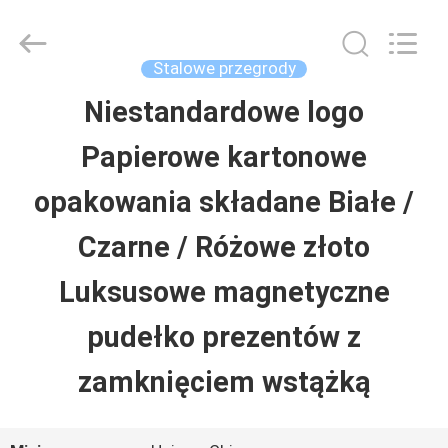
Luox
Machinery
Co.,
Ltd..
Stalowe przegrody
All
Rights
Niestandardowe logo
DO
Reserved.
Developed
Papierowe kartonowe
DOMU
by
ECER
opakowania składane Białe /
PRODUKTY
Czarne / Różowe złoto
Luksusowe magnetyczne
FILMY
pudełko prezentów z
POKAZ
zamknięciem wstążką
VR